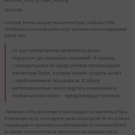
Фото: ИИ
Сегодня Землю накроет магнитная буря, сообщает РИА
VladNews со ссылкой на Институт космических исследований
(ИКИ) РАН.
«5 мая геомагнитная активность резко
подскочит до «красных» значений. В период
с понедельника по среду ученые прогнозируют
магнитную бурю, которая начнет сходить на нет
с приближением праздников. К обеду
метеозависимые могут ощутить изменения в
геомагнитном поле», - предупреждают ученые.
Примерно 30% населения Земли страдают от магнитных бурь.
И несмотря на то, что в группе риска люди после 50 лет, а также
страдающие от хронических заболеваний, от головных болей
во время геомагнитной активности не застрахован никто.