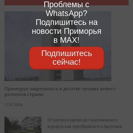
Проблемы с
WhatsApp?
Подпишитесь на
новости Приморья
в MAX!
Подпишитесь
сейчас!
Приморье закрепилось в десятке лучших инвест-
регионов страны
17.07.2026
От уютного двора до горнолыжного
курорта: как преображается Арсеньев