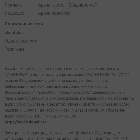
Реклама
Архив газеты "Владивосток"
Редакция
Архив новостей
Социальные сети
vkontakte
Одноклассники
Телеграм
На данном сайте распространяется информация сетевого издания
"VLADNEWS" - свидетельство о регистрации СМИ ЭЛ № ФС 77 - 72742,
выдано Федеральной службой по надзору в сфере связи,
информационных технологий и массовых коммуникаций
(Роскомнадзор) 17 мая 2018 г. Учредитель ООО "Дальневосточный
Медиа Центр". 690091, Приморский край, г. Владивосток, ул. Уборевича,
д.20А, офис 13. Главный редактор Юркевич Дмитрий Юрьевич. Адрес
редакции: 690091, Приморский край, г. Владивосток, ул. Уборевича,
д.20А, офис 13. Тел.: +7 (423) 2-415-600.
https://mediadv.online/
Электронный адрес редакции: vladnews@inbox.ru. Отдел продаж
«Дальневосточный Медиа Центр» sale@mediadv.online. Тел.: +7 (423)