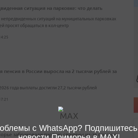
виденная ситуация на парковке: что делать
е непредвиденных ситуаций на муниципальных парковках
ей просят обращаться в кол-центр
14:25
я пенсия в России выросла на 2 тысячи рублей за
2026 года выплаты достигли 27,2 тысячи рублей
17:21
облемы с WhatsApp? Подпишитесь
орье забраковали партию свинины из-за опасных
новости Приморья в MAX!