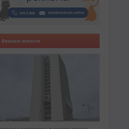
Важные новости
риморье закрепилось в десятке лучших