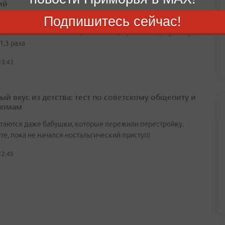
ий
Подпишитесь сейчас!
нашли бактерии группы кишечной палочки, а уровень общей
альной обсемененности (КМАФАнМ) превысил допустимую
1,3 раза
13:43
ый вкус из детства: тест по советскому общепиту и
номам
утаются даже бабушки, которые пережили перестройку.
е, пока не начался ностальгический приступ!
12:49