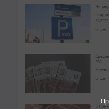
Непред
В случа
водител
сегодня, 
Средня
год
К июлю 
сегодня, 
Пр
В Прим