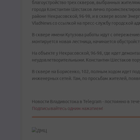
благоустройство трех скверов, выбранных жителями 
города Константин Шестаков лично проинспектировал
районе Некрасовской, 96-98, и в сквере возле Энер
VladNews со ссылкой на пресс-службу городской ад
В сквере имени Кутузова работы идут с опережение
монтируется новая лестница, начинается обустройс
На объекте у Некрасовской, 96-98, где идет демонт
неудовлетворительными. Константин Шестаков пору
В сквере на Борисенко, 102, полным ходом идет п
инженерных сетей. Там, по просьбам жителей, появ
Новости Владивостока в Telegram - постоянно в тече
Подписывайтесь одним нажатием!