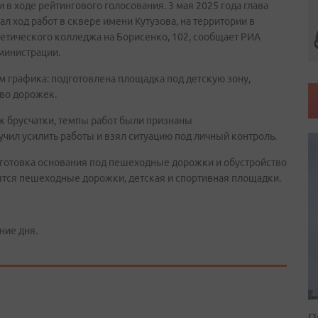
в ходе рейтингового голосования. 3 мая 2025 года глава
 ход работ в сквере имени Кутузова, на территории в
гетического колледжа на Борисенко, 102, сообщает РИА
министрации.
м графика: подготовлена площадка под детскую зону,
тво дорожек.
аж брусчатки, темпы работ были признаны
чил усилить работы и взял ситуацию под личный контроль.
одготовка основания под пешеходные дорожки и обустройство
ятся пешеходные дорожки, детская и спортивная площадки.
ние дня.
П