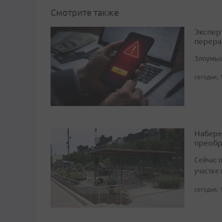
Смотрите также
Экспер
перера
Злоумыш
сегодня, 
Набере
преобр
Сейчас 
участке
сегодня, 