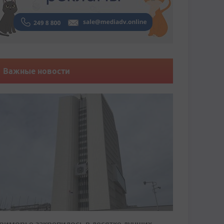
Важные новости
риморье закрепилось в десятке лучших