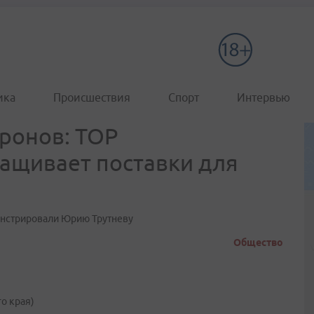
ика
Происшествия
Спорт
Интервью
ронов: ТОР
ащивает поставки для
онстрировали Юрию Трутневу
Общество
о края)