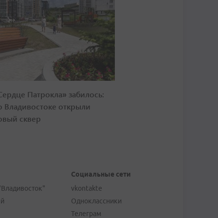
Сердце Патрокла» забилось:
о Владивостоке открыли
овый сквер
Социальные сети
"Владивосток"
vkontakte
ей
Одноклассники
Телеграм