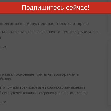
Подпишитесь сейчас!
 перегреться в жару: простые способы от врача
сы на запястья и голеностоп снижают температуру тела на 1–
а
04:26
т назвал основные причины возгораний в
билях
его пожары возникают из-за короткого замыкания в
й сети, утечек топлива и старения резиновых шлангов
05:31