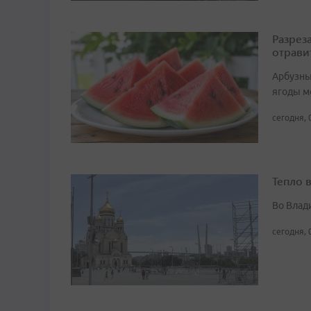
Разрез
отрави
Арбузны
ягоды м
сегодня, 
Тепло 
Во Влад
сегодня, 