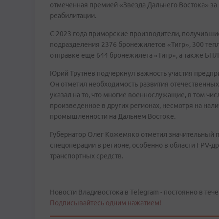
отмеченная премией «Звезда Дальнего Востока» за
реабилитации.
С 2023 года приморские производители, получивши
подразделения 2376 бронежилетов «Тигр», 300 тепл
отправке еще 644 бронежилета «Тигр», а также БПЛ
Юрий Трутнев подчеркнул важность участия предпр
Он отметил необходимость развития отечественных 
указал на то, что многие военнослужащие, в том чи
произведенное в других регионах, несмотря на нал
промышленности на Дальнем Востоке.
Губернатор Олег Кожемяко отметил значительный п
спецоперации в регионе, особенно в области FPV-д
транспортных средств.
Новости Владивостока в Telegram - постоянно в тече
Подписывайтесь одним нажатием!