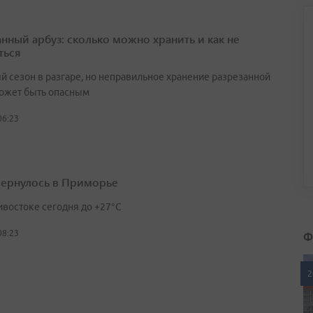
анный арбуз: сколько можно хранить и как не
ться
й сезон в разгаре, но неправильное хранение разрезанной
ожет быть опасным
06:23
вернулось в Приморье
ивостоке сегодня до +27°С
Ф
08:23
2