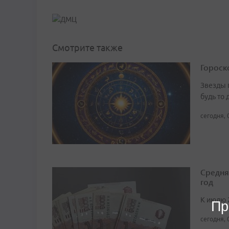
Смотрите также
Гороско
Звезды 
будь то 
сегодня, 
Средня
год
К июлю 
Пр
сегодня, 