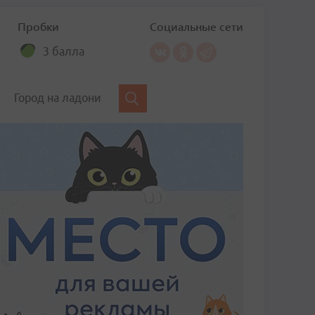
Пробки
Социальные сети
3 балла
Город на ладони