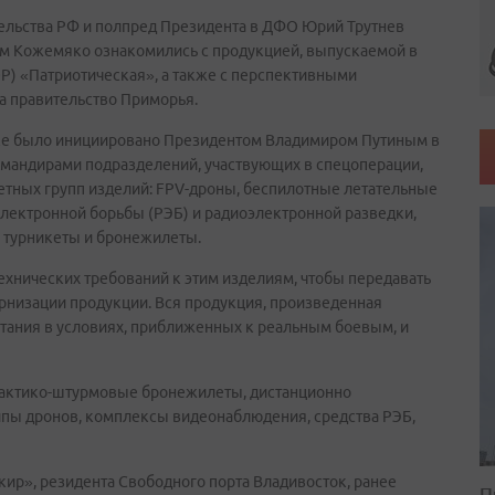
ельства РФ и полпред Президента в ДФО Юрий Трутнев
ом Кожемяко ознакомились с продукцией, выпускаемой в
Р) «Патриотическая», а также с перспективными
а правительство Приморья.
ке было инициировано Президентом Владимиром Путиным в
командирами подразделений, участвующих в спецоперации,
тных групп изделий: FPV-дроны, беспилотные летательные
электронной борьбы (РЭБ) и радиоэлектронной разведки,
 турникеты и бронежилеты.
ехнических требований к этим изделиям, чтобы передавать
низации продукции. Вся продукция, произведенная
тания в условиях, приближенных к реальным боевым, и
тактико-штурмовые бронежилеты, дистанционно
пы дронов, комплексы видеонаблюдения, средства РЭБ,
ир», резидента Свободного порта Владивосток, ранее
П