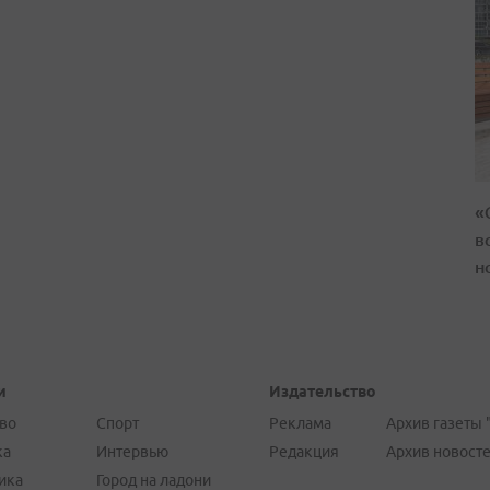
«
в
н
и
Издательство
во
Спорт
Реклама
Архив газеты 
ка
Интервью
Редакция
Архив новост
ика
Город на ладони