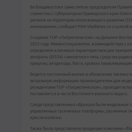
Во Владивостоке заместитель председателя Правит
совместно с губернатором Приморского края Олег
регионе на территории опережающего развития (ТО
инновациями, сообщает РИА VladNews со ссылкой н
Создание ТОР «Патриотическая» на Дальнем Восто
2023 году. Минвостокразвития, взаимодействуя с 
определило ключевые характеристики для приорите
аппараты (БПЛА) самолетного типа, средства радио
прицелы, вездеходы, багги, кровоостанавливающие
Ведется постоянный анализ и обновление тактико-т
актуальную информацию производителям для модер
резидентами ТОР «Патриотическая», проходит испы
поставляется в части Восточного военного округа.
Среди представленных образцов были модульные 
управляемые гусеничные платформы, различные ти
кресла-коляски.
Также была представлена продукция компании «Фак