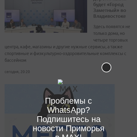
будет «Город
Заметный» во
Владивостоке
Здесь появятся не
только дома, но
четыре торговых
центра, кафе, магазины и другие нужные сервисы, а также
спортивные и физкультурно-оздоровительные комплексы с
бассейном
сегодня, 20:20
Проблемы с
WhatsApp?
Подпишитесь на
новости Приморья