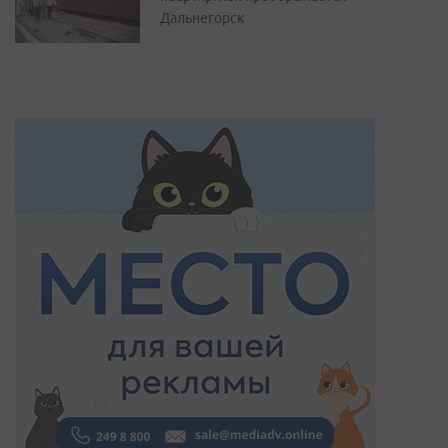
Дальнегорск