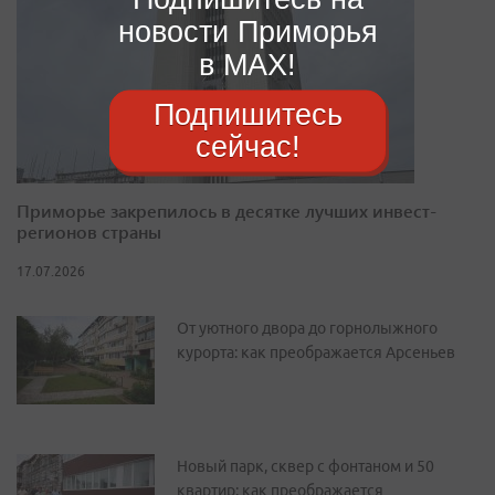
новости Приморья
в MAX!
Подпишитесь
сейчас!
Приморье закрепилось в десятке лучших инвест-
регионов страны
17.07.2026
От уютного двора до горнолыжного
курорта: как преображается Арсеньев
Новый парк, сквер с фонтаном и 50
квартир: как преображается