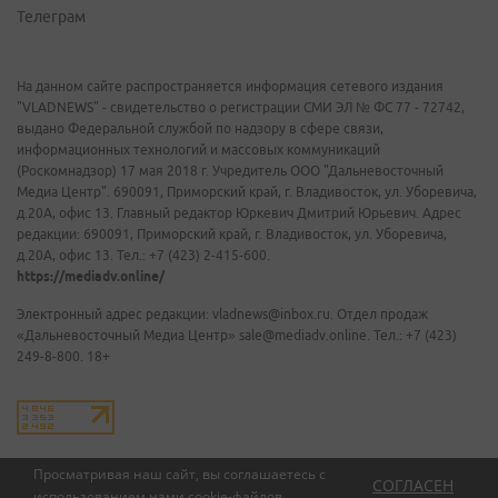
Телеграм
На данном сайте распространяется информация сетевого издания
"VLADNEWS" - свидетельство о регистрации СМИ ЭЛ № ФС 77 - 72742,
выдано Федеральной службой по надзору в сфере связи,
информационных технологий и массовых коммуникаций
(Роскомнадзор) 17 мая 2018 г. Учредитель ООО "Дальневосточный
Медиа Центр". 690091, Приморский край, г. Владивосток, ул. Уборевича,
д.20А, офис 13. Главный редактор Юркевич Дмитрий Юрьевич. Адрес
редакции: 690091, Приморский край, г. Владивосток, ул. Уборевича,
д.20А, офис 13. Тел.: +7 (423) 2-415-600.
https://mediadv.online/
Электронный адрес редакции: vladnews@inbox.ru. Отдел продаж
«Дальневосточный Медиа Центр» sale@mediadv.online. Тел.: +7 (423)
249-8-800. 18+
Просматривая наш сайт, вы соглашаетесь с
СОГЛАСЕН
использованием нами
cookie-файлов
.