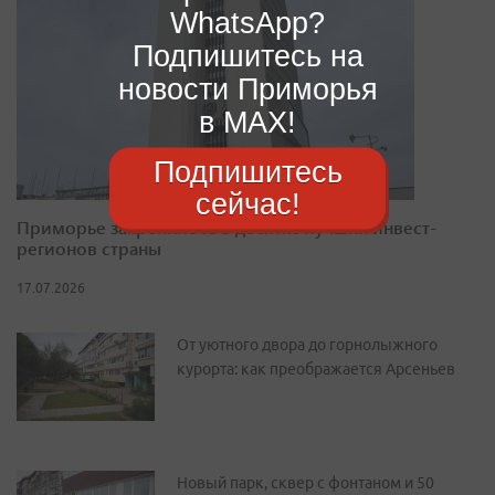
WhatsApp?
Подпишитесь на
новости Приморья
в MAX!
Подпишитесь
сейчас!
Приморье закрепилось в десятке лучших инвест-
регионов страны
17.07.2026
От уютного двора до горнолыжного
курорта: как преображается Арсеньев
Новый парк, сквер с фонтаном и 50