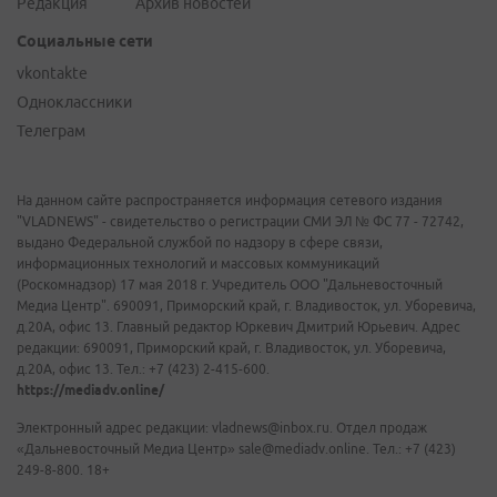
Редакция
Архив новостей
Социальные сети
vkontakte
Одноклассники
Телеграм
На данном сайте распространяется информация сетевого издания
"VLADNEWS" - свидетельство о регистрации СМИ ЭЛ № ФС 77 - 72742,
выдано Федеральной службой по надзору в сфере связи,
информационных технологий и массовых коммуникаций
(Роскомнадзор) 17 мая 2018 г. Учредитель ООО "Дальневосточный
Медиа Центр". 690091, Приморский край, г. Владивосток, ул. Уборевича,
д.20А, офис 13. Главный редактор Юркевич Дмитрий Юрьевич. Адрес
редакции: 690091, Приморский край, г. Владивосток, ул. Уборевича,
д.20А, офис 13. Тел.: +7 (423) 2-415-600.
https://mediadv.online/
Электронный адрес редакции: vladnews@inbox.ru. Отдел продаж
«Дальневосточный Медиа Центр» sale@mediadv.online. Тел.: +7 (423)
249-8-800. 18+