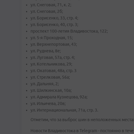
ул. Снеговая, 71, к. 2;
ул. Снеговая, 2б;
ул. Борисенко, 33, стр. 4;
ул. Борисенко, 40, стр. 3;
проспект 100-летия Владивостока, 122;
ул. 5-я Проходная, 15;
ул. Верхнепортовая, 43;
ул. Руднева, 8е;
ул. Луговая, 57а, стр. 4;
ул. Котельникова, 29;
ул. Окатовая, 48а, стр. 3
ул. Стрелковая, 56а;
ул. Дальняя, 2;
ул. Шилкинская, 10а;
ул. Адмирала Кузнецова, 92а;
ул. Ильичева, 20в;
ул. Интернациональная, 71а, стр. 3.
Отметим, что за выброс шин в неположенных местах
Новости Владивостока в Telegram - постоянно в тече