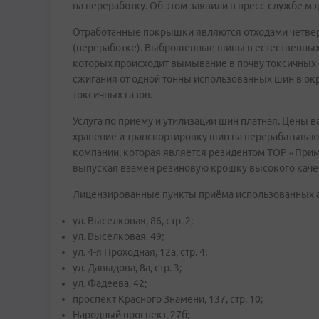
на переработку. Об этом заявили в пресс-службе м
Отработанные покрышки являются отходами четверт
(переработке). Выброшенные шины в естественных у
которых происходит вымывание в почву токсичных
сжигания от одной тонны использованных шин в окр
токсичных газов.
Услуга по приему и утилизации шин платная. Цены вар
хранение и транспортировку шин на перерабатыва
компании, которая является резидентом ТОР «Прим
выпуская взамен резиновую крошку высокого качес
Лицензированные пункты приёма использованных 
ул. Выселковая, 86, стр. 2;
ул. Выселковая, 49;
ул. 4-я Проходная, 12а, стр. 4;
ул. Давыдова, 8а, стр. 3;
ул. Фадеева, 42;
проспект Красного Знамени, 137, стр. 10;
Народный проспект, 27б;