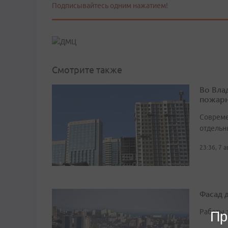
Подписывайтесь одним нажатием!
Смотрите также
Во Вла
пожарн
Совреме
отдельн
23:36, 7 
Фасад 
Работы 
Пр