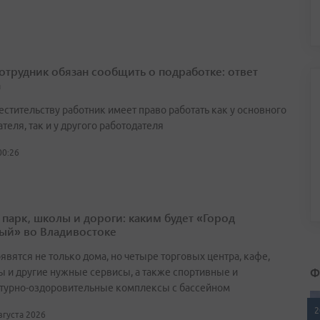
сотрудник обязан сообщить о подработке: ответ
а
естительству работник имеет право работать как у основного
теля, так и у другого работодателя
00:26
 парк, школы и дороги: каким будет «Город
ый» во Владивостоке
явятся не только дома, но четыре торговых центра, кафе,
Ф
ы и другие нужные сервисы, а также спортивные и
турно-оздоровительные комплексы с бассейном
2
августа 2026