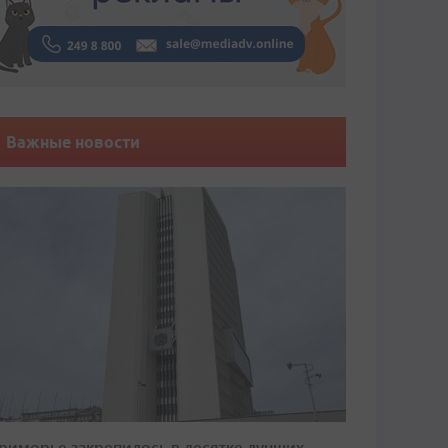
Важные новости
риморье закрепилось в десятке лучших