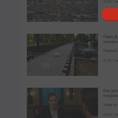
22:29, 7 
Парк Д
нацпро
Первый 
21:32, 7 
Как ух
откров
Чаще вс
20:32, 7 