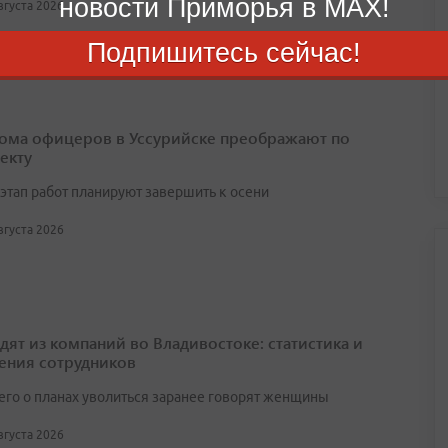
новости Приморья в MAX!
августа 2026
Подпишитесь сейчас!
ома офицеров в Уссурийске преображают по
екту
этап работ планируют завершить к осени
августа 2026
одят из компаний во Владивостоке: статистика и
ения сотрудников
его о планах уволиться заранее говорят женщины
августа 2026