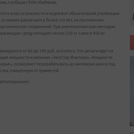
эрии, сообщает РИА VladNews.
ого класса опасности и подлежат обязательной утилизации
словиях разлагаются более ста лет, на протяжении
 органических соединений. При уничтожении шин методом
ужающую среду попадает около 250 кг сажи и 450 кг
ьируются от 60 до 100 руб. за колесо. Эти деньги идут на
ющие мощности компании «ЭкоСтар Фэктори». Мощности
орье», позволяют перерабатывать до миллиона шин в год,
тва, очищенную от примесей.
автопокрышек:
П