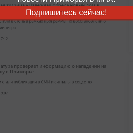
ая тигрица «Надежда» обрела новый дом в
тане
Подпишитесь сейчас!
стили в степь в рамках программы по восстановлению
ии тигра
17:12
атура проверяет информацию о нападении на
ну в Приморье
 стали публикации в СМИ и сигналы в соцсетях
19:07