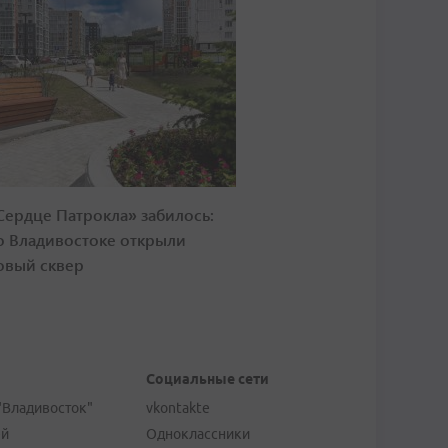
Сердце Патрокла» забилось:
о Владивостоке открыли
овый сквер
Социальные сети
"Владивосток"
vkontakte
ей
Одноклассники