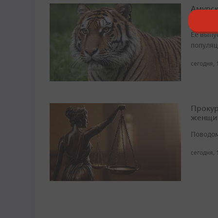
Амурск
Казахс
Ее выпу
популяц
сегодня, 
Прокур
женщи
Поводом
сегодня, 