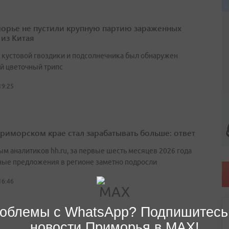
орье не пустили крупную партию зараженных
 из Китая
х кустовой гвоздики и подсолнечника был обнаружен
й цветочный трипс
19:25
Приморском крае стал зарабатывать больше: ответ
ым аналитиков hh.ru, за первые шесть месяцев 2026 года
ные предложения в регионе заметно подросли
16:46
облемы с WhatsApp? Подпишитесь
новости Приморья в MAX!