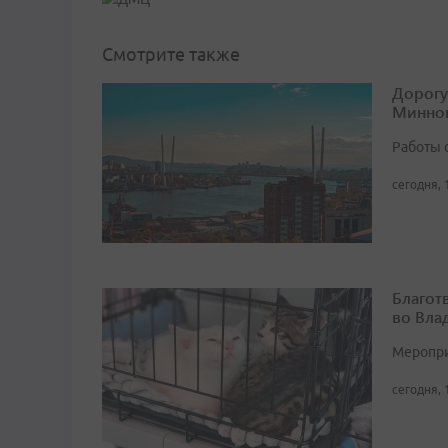
Смотрите также
Дорогу
Минног
Работы 
сегодня, 
Благот
во Вла
Мероприя
сегодня, 