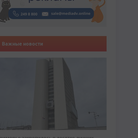
Важные новости
риморье закрепилось в десятке лучших