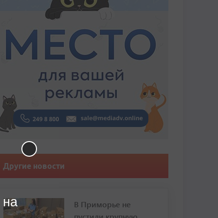
Другие новости
 на
В Приморье не
пустили крупную