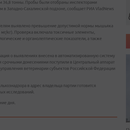
ом 36,8 тонны. Пробы были отобраны инспекторами
ем в Западно-Сахалинской подзоне, сообщает РИА VladNews
зателям выявлено превышение допустимой нормы мышьяка
 5 мг/кг). Проверка включала токсичные элементы,
огические и органолептические показатели, а также
ация о выявлениях внесена в автоматизированную систему
ия срочными донесениями поступили в Центральный аппарат
 управления ветеринарии субъектов Российской Федерации
хознадзора в адрес владельца партии готовится
ных исследований.
ние дня.
П