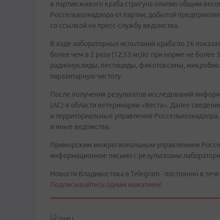
в партии живого краба стригуна опилио общим вес
Россельхознадзора от партии, добытой предприяти
со ссылкой на пресс-службу ведомства.
В ходе лабораторных испытаний краба по 26 пока
более чем в 2 раза (12,53 мг/кг при норме не более
радионуклиды, пестициды, фикотоксины, микробиол
паразитарную чистоту.
После получения результатов исследований информ
(АС) в области ветеринарии «Веста». Далее сведен
и территориальные управления Россельхознадзора,
и иные ведомства.
Приморским межрегиональным управлением Россель
информационное письмо с результатами лаборатор
Новости Владивостока в Telegram - постоянно в тече
Подписывайтесь одним нажатием!