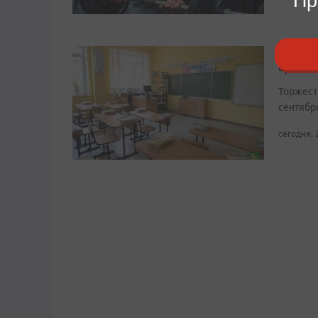
Пр
В школ
время
Торжест
сентябр
сегодня, 