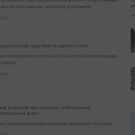
вгуста можно подать документы на обучение по программам,
и
ым с беспилотниками, экологией, агрономией
17
21:31
орца изъяли тушу благородного оленя
мужчина должен выплатить 210 тысяч рублей компенсации
природе
20:32
ый морской путь получит собственный
убительный флот
ем Севморпути и инфраструктуры занимается «Росатом»
20:07