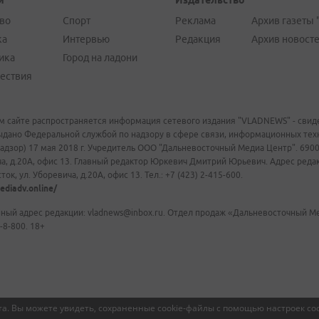
и
Издательство
во
Спорт
Реклама
Архив газеты 
ка
Интервью
Редакция
Архив новост
ика
Город на ладони
ествия
м сайте распространяется информация сетевого издания "VLADNEWS" - свиде
ыдано Федеральной службой по надзору в сфере связи, информационных те
адзор) 17 мая 2018 г. Учредитель ООО "Дальневосточный Медиа Центр". 69009
а, д.20А, офис 13. Главный редактор Юркевич Дмитрий Юрьевич. Адрес редакц
ок, ул. Уборевича, д.20А, офис 13. Тел.: +7 (423) 2-415-600.
ediadv.online/
ный адрес редакции: vladnews@inbox.ru. Отдел продаж «Дальневосточный Мед
-8-800. 18+
а. Вы можете увидеть, сохраненные cookie-файлы с помощью настроек coo