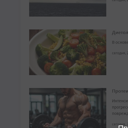
Диетоло
В основ
сегодня, 
Протеи
Интенси
прогрес
поврежд
сегодня, 