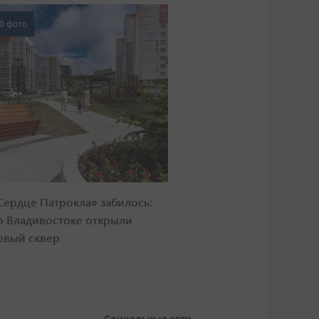
0 фото
Сердце Патрокла» забилось:
о Владивостоке открыли
овый сквер