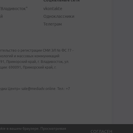
Социальные сети
"Владивосток"
vkontakte
ей
Одноклассники
Телеграм
тельство о регистрации СМИ ЭЛ № ФС 77 -
хнологий и массовых коммуникаций
1, Приморский край, г. Владивосток, ул.
ии: 690091, Приморский край, г.
иа Центр» sale@mediadv.online. Тел.: +7
kie в вашем браузере.
Просматривая
СОГЛАСЕН