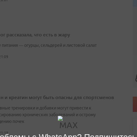
г рассказала, что есть в жару
е питания — огурцы, сельдерей и листовой салат
21:09
н и креатин могут быть опасны для спортсменов
вные тренировки и добавки могут привести к
сированию хронических заболеваний и острому
ению почек
21:19