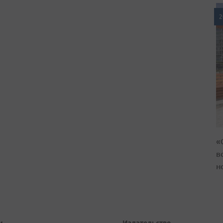
2
«
в
н