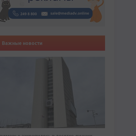
Важные новости
риморье закрепилось в десятке лучших