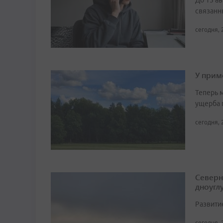
До 15 а
связанн
сегодня, 
У прим
Теперь 
ущерба 
сегодня, 
Северн
дноугл
Развити
сегодня, 