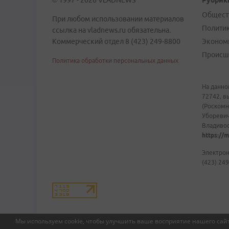
© 1997 - 2026 VLADNEWS
Рубрик
Общест
При любом использовании материалов
Полити
ссылка на vladnews.ru обязательна.
Коммерческий отдел 8 (423) 249-8800
Эконом
Происш
Политика обработки персональных данных
На данно
72742, в
(Роскомн
Уборевич
Владивост
https://m
Электрон
(423) 249
Мы используем cookie, чтобы улучшить ваше восприятие нашего сайт