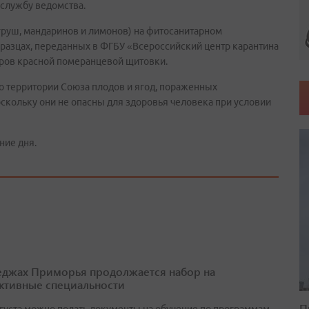
-службу ведомства.
 груш, мандаринов и лимонов) на фитосанитарном
разцах, переданных в ФГБУ «Всероссийский центр карантина
ляров красной померанцевой щитовки.
 территории Союза плодов и ягод, пораженных
кольку они не опасны для здоровья человека при условии
ние дня.
еджах Приморья продолжается набор на
ктивные специальности
П