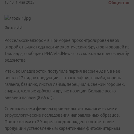
13:43, 1 мая 2025
Общество
Фото: ИИ
Россельхознадзором в Приморье проконтролирован ввоз
второй с начала года партии экзотических фруктов и овощей из
Таиланда, сообщает РИА VladNews со ссылкой на пресс-службу
ведомства.
Итак, во Владивосток поступила партия весом 402 кг, в нее
вошло 17 видов продукции – это джекфрут, папайя, корень
галанга, базилик, листья лайма, перец чили, свежий горошек,
спаржа, желтые арбузы и другие позиции. Больше всего
ввезено папайи (89,5 кг).
Специалистами филиала проведены энтомологические и
вирусологические исследования направленных образцов.
Протоколами от 29 апреля подтверждено соответствие
продукции установленным карантинным фитосанитарным