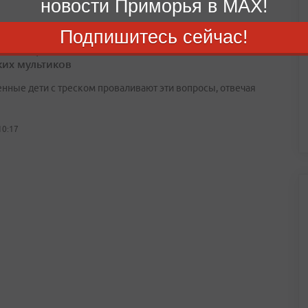
новости Приморья в MAX!
Подпишитесь сейчас!
йствие, только спокойствие!»: Тест на знание
ких мультиков
нные дети с треском проваливают эти вопросы, отвечая
10:17