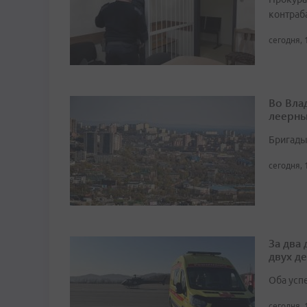
контраб
сегодня, 
Во Вла
леерны
Бригады
сегодня, 
За два
двух д
Оба усп
сегодня, 