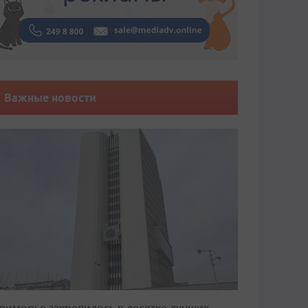
Важные новости
риморье закрепилось в десятке лучших