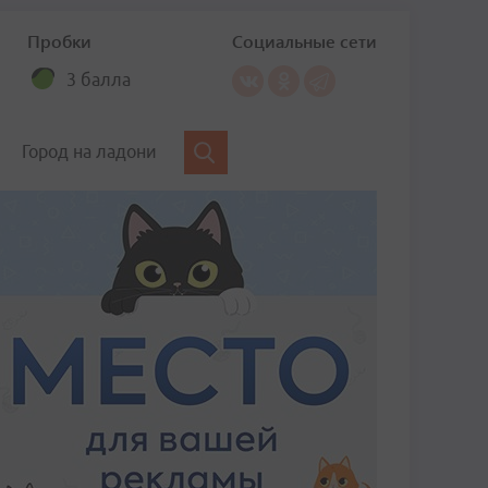
Пробки
Социальные сети
3 балла
Город на ладони