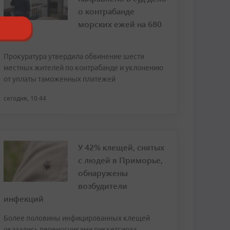
о контрабанде
морских ежей на 680
млн
Прокуратура утвердила обвинение шести
местных жителей по контрабанде и уклонению
от уплаты таможенных платежей
сегодня, 10:44
У 42% клещей, снятых
с людей в Приморье,
обнаружены
возбудители
инфекций
Более половины инфицированных клещей
оказались переносчиками риккетсиоза