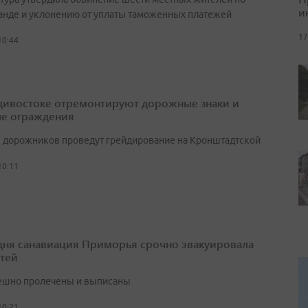
и
анде и уклонению от уплаты таможенных платежей
17
10:44
дивостоке отремонтируют дорожные знаки и
е ограждения
 дорожников проведут грейдирование на Кронштадтской
10:11
 дня санавиация Приморья срочно эвакуировала
етей
ешно пролечены и выписаны
10:21