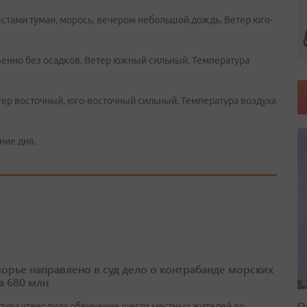
естами туман, морось, вечером небольшой дождь. Ветер юго-
.
енно без осадков. Ветер южный сильный. Температура
тер восточный, юго-восточный сильный. Температура воздуха
ние дня.
орье направлено в суд дело о контрабанде морских
а 680 млн
П
тура утвердила обвинение шести местных жителей по