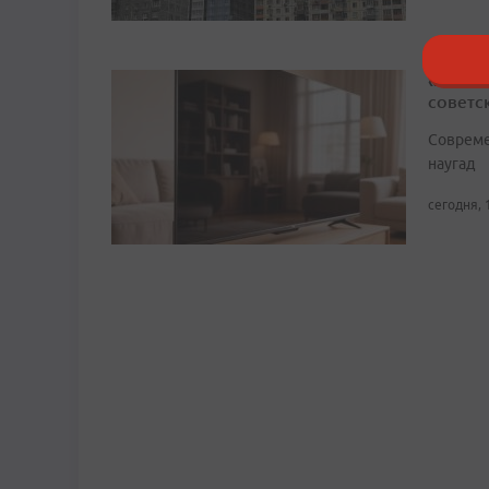
«Споко
советс
Совреме
наугад
сегодня, 