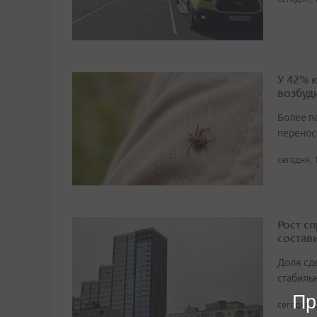
У 42% 
возбуд
Более п
перенос
сегодня, 
Рост с
состави
Доля сд
стабиль
Пр
сегодня, 