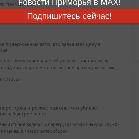
новости Приморья в MAX!
ле РИА VladNews
Подпишитесь сейчас!
августа 2026
а подержанных авто: кто завышает цену в
рье
ство приморских водителей уверены: в автосалонах
на б/у транспорт заметно выше, чем при покупке «с рук»
августа 2026
перегрузка и резкие разгоны: что убивает
биль быстрее всего
вный стиль вождения и перегрузка влияют на срок службы
не меньше, чем качество сборки