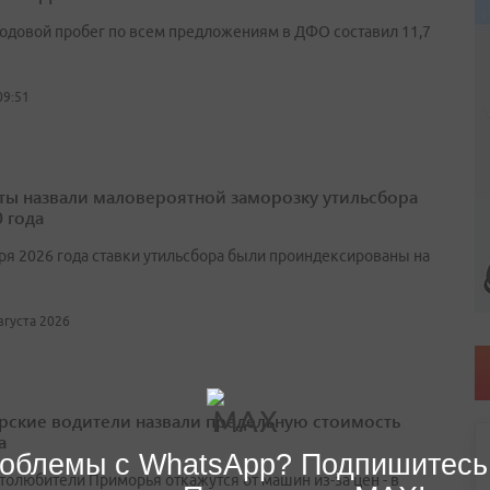
одовой пробег по всем предложениям в ДФО составил 11,7
09:51
ты назвали маловероятной заморозку утильсбора
 года
аря 2026 года ставки утильсбора были проиндексированы на
августа 2026
ские водители назвали предельную стоимость
а
облемы с WhatsApp? Подпишитесь
втолюбители Приморья откажутся от машин из-за цен - в