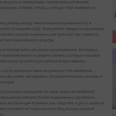
ю нагрузку на импортеров, отметил Алексей Иванов,
ранспорта «АЛЬЯНС ТРАКС», сообщает РИА VladNews со
лючат разницу между таможенными пошлинами ЕАЭС и
счеты по акцизам и НДС. В результате ожидается увеличение
собенно затронет коммерческий транспорт, где стоимость
от типа транспортного средства.
зным последствиям для рынка грузоперевозок. Во-первых,
е компании малого и среднего бизнеса, которые покупают
ием затрат на сотни тысяч рублей за одну машину.
к росту арендных ставок на транспорт. Это неизбежно
нии уже сейчас закладывают эти дополнительные расходы в
говоров.
ет осложнить сокращение поставок новых автомобилей.
 уменьшению импорта. Рынок подержанных грузовиков,
ока эксплуатации техники и, как следствие, к росту затрат на
ивно повлияет не только на логистику, но и на смежные
во.
П