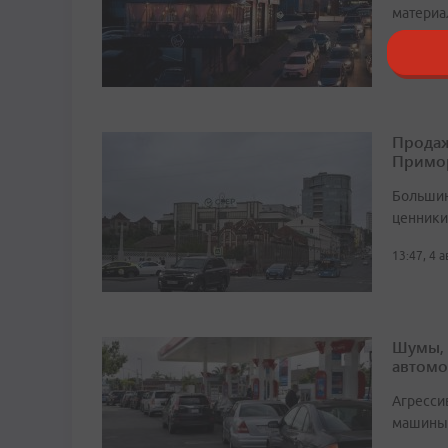
материа
18:27, 6 
Продаж
Примо
Большин
ценники 
13:47, 4 
Шумы, 
автомо
Агресси
машины 