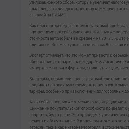
утилизационного сбора, которые увеличат налогову
владелец сети дилерских центров коммерческого т
ссылкой на РИАМО.
Как пояснил эксперт, в стоимость автомобилей вк
внутренними российскими ставками, а также перера
стоимости автомобилей в среднем на 20–2 5%. Это о
единицы и объем закупок значительны. Все зависит 
Эксперт отмечает, что это может привести к серье
обновление автопарка станет дороже. Логистически
импортные тягачи и фургоны, столкнутся с увеличен
Во-вторых, повышение цен на автомобили приведет 
повлияет на конечную стоимость перевозок. Компа
тарифы, особенно при заключении долгосрочных до
Алексей Иванов также отмечает, что ситуацию мож
Снижение покупательской способности приведет к
напротив, будет расти. Это приведет к увеличению ср
ремонт и обслуживание. В конечном итоге это негат
отрасли, такие как интернет-торговля и строительст