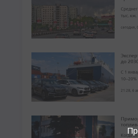
Среднег
тыс. км.
сегодня, 
Экспер
до 2030
С 1 янв
10–20%
21:28, 6 
Примор
топлив
Пр
Когда а