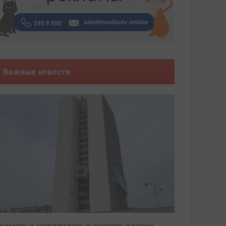
Важные новости
риморье закрепилось в десятке лучших