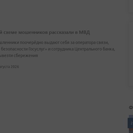
й схеме мошенников рассказали в МВД
ленники поочерёдно выдают себя за оператора связи,
 безопасности Госуслуг» и сотрудника Центрального банка,
ывезти сбережения
августа 2026
Ф
2