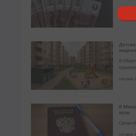
сегодня, 
Детски
видео
В Общест
курьеро
сегодня, 
В Мино
вузы
Среди о
сегодня, 