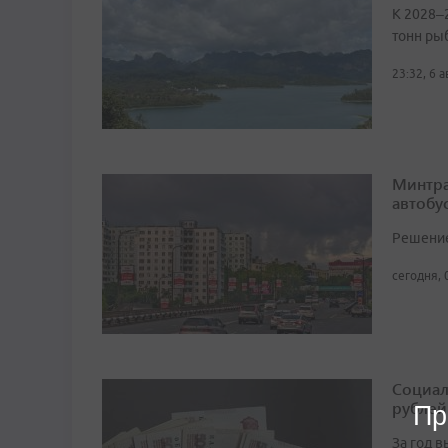
К 2028–
тонн ры
23:32, 6 
Минтра
автобу
Решение 
сегодня, 
Социал
рублей
Пр
За год 