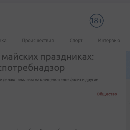
ика
Происшествия
Спорт
Интервью
 майских праздниках:
спотребнадзор
ые делают анализы на клещевой энцефалит и другие
Общество