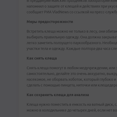
В преддверии майских праздников лаборатории изм
напомнил о защите от клещей и действиях при укус
сообщает РИА VladNews со ссылкой на пресс-служб
Меры предосторожности
Встретить клеща можно не только в лесу, они обитают
выбирать правильную одежду. Она должна закрывать 
легко заметить ползущего паукообразного. Необхо
участки тела и одежду. Каждые полтора-два часа сле
Как снять клеща
Снять клеща помогут в любом медучреждении, или э
самостоятельно, делайте это очень аккуратно, выкр
насекомое, не оборвать хоботок, который глубоко 
сделать с помощью пинцета, ниточки или клещедера
Как сохранить клеща для анализа
Клеща нужно поместить в емкость на ватный диск, 
можно в холодильнике до четырех дней, если нет во