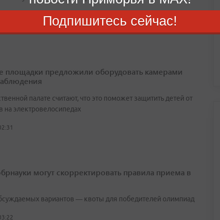
01:28
Подпишитесь сейчас!
е площадки предложили оборудовать камерами
наблюдения
венной палате считают, что это поможет защитить детей от
в на электровелосипедах
02:31
брнауки могут скорректировать правила приема в
бсуждаемых вариантов — квоты для победителей олимпиад
03:22