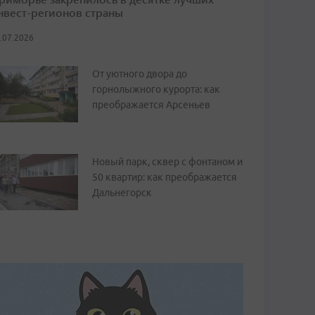
нвест-регионов страны
.07.2026
От уютного двора до
горнолыжного курорта: как
преображается Арсеньев
Новый парк, сквер с фонтаном и
50 квартир: как преображается
Дальнегорск