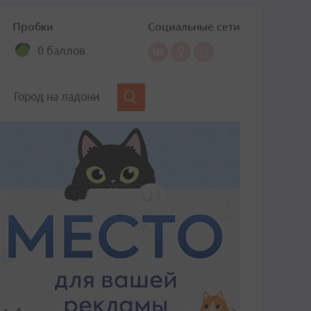
Пробки
Социальные сети
0 баллов
Город на ладони