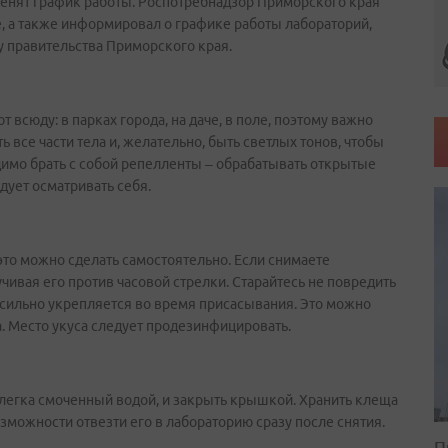
енят график работы. Роспотребнадзор Приморского края
е, а также информировал о графике работы лабораторий,
у правительства Приморского края.
 всюду: в парках города, на даче, в поле, поэтому важно
все части тела и, желательно, быть светлых тонов, чтобы
димо брать с собой репелленты – обрабатывать открытые
дует осматривать себя.
то можно сделать самостоятельно. Если снимаете
учивая его против часовой стрелки. Старайтесь не повредить
и сильно укрепляется во время присасывания. Это можно
. Место укуса следует продезинфицировать.
слегка смоченный водой, и закрыть крышкой. Хранить клеща
зможности отвезти его в лабораторию сразу после снятия.
П