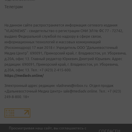
Телеграм
На данном сайте распространяется информация сетевого издания
"VLADNEWS" - свидетельство о регистрации СМИ ЭЛ № ФС 77 - 72742,
выдано Федеральной службой по надзору в сфере связи,
информационных технологий и массовых коммуникаций
(Роскомнадзор) 17 мая 2018 г. Учредитель ООО "Дальневосточный
Медиа Центр". 690091, Приморский край, г. Владивосток, ул. Уборевича,
д.20А, офис 13. Главный редактор Юркевич Дмитрий Юрьевич. Адрес
редакции: 690091, Приморский край, г. Владивосток, ул. Уборевича,
д.20А, офис 13. Тел.: +7 (423) 2-415-600.
https://mediadv.online/
Электронный адрес редакции: vladnews@inbox.ru. Отдел продаж
«Дальневосточный Медиа Центр» sale@mediadv.online. Тел.: +7 (423)
249-8-800. 18+
Просматривая наш сайт, вы соглашаетесь с
СОГЛАСЕН