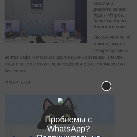
школы и
дороги: каким
будет «Город
Заметный» во
Владивостоке
Здесь появятся не
только дома, но
четыре торговых
центра, кафе, магазины и другие нужные сервисы, а также
спортивные и физкультурно-оздоровительные комплексы с
бассейном
сегодня, 20:20
Проблемы с
WhatsApp?