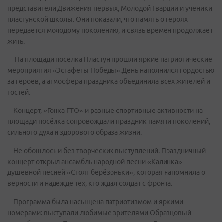
представители Движения первых, Молодой Гвардии и ученики
пластунской школы. Они показали, что память о героях
передается молодому поколению, и связь времен продолжает
жить.
На площади поселка Пластун прошли яркие патриотические
мероприятия «Эстафеты Победы».День наполнился гордостью
за героев, а атмосфера праздника объединила всех жителей и
гостей.
Концерт, «Гонка ГТО» и разные спортивные активности на
площади посёлка сопровождали праздник памяти поколений,
сильного духа и здорового образа жизни.
Не обошлось и без творческих выступлений. Праздничный
концерт открыл ансамбль народной песни «Калинка»
душевной песней «Стоят берёзоньки», которая напомнила о
верности и надежде тех, кто ждал солдат с фронта.
Программа была насыщена патриотизмом и яркими
номерами: выступали любимые зрителями Образцовый