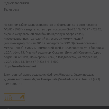
Одноклассники
Телеграм
На данном сайте распространяется информация сетевого издания
"VLADNEWS" - свидетельство о регистрации СМИ ЭЛ № ФС 77 - 72742,
выдано Федеральной службой по надзору в сфере связи,
информационных технологий и массовых коммуникаций
(Роскомнадзор) 17 мая 2018 г. Учредитель ООО "Дальневосточный
Медиа Центр". 690091, Приморский край, г. Владивосток, ул. Уборевича,
д.20А, офис 13. Главный редактор Юркевич Дмитрий Юрьевич. Адрес
редакции: 690091, Приморский край, г. Владивосток, ул. Уборевича,
д.20А, офис 13. Тел.: +7 (423) 2-415-600.
https://mediadv.online/
Электронный адрес редакции: vladnews@inbox.ru. Отдел продаж
«Дальневосточный Медиа Центр» sale@mediadv.online. Тел.: +7 (423)
249-8-800. 18+