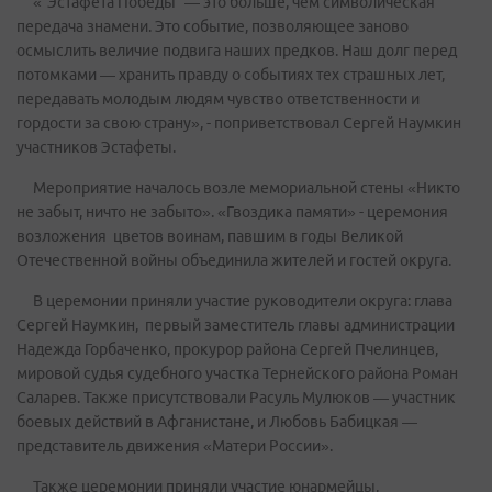
«”Эстафета Победы” — это больше, чем символическая
передача знамени. Это событие, позволяющее заново
осмыслить величие подвига наших предков. Наш долг перед
потомками — хранить правду о событиях тех страшных лет,
передавать молодым людям чувство ответственности и
гордости за свою страну», - поприветствовал Сергей Наумкин
участников Эстафеты.
Мероприятие началось возле мемориальной стены «Никто
не забыт, ничто не забыто». «Гвоздика памяти» - церемония
возложения цветов воинам, павшим в годы Великой
Отечественной войны объединила жителей и гостей округа.
В церемонии приняли участие руководители округа: глава
Сергей Наумкин, первый заместитель главы администрации
Надежда Горбаченко, прокурор района Сергей Пчелинцев,
мировой судья судебного участка Тернейского района Роман
Саларев. Также присутствовали Расуль Мулюков — участник
боевых действий в Афганистане, и Любовь Бабицкая —
представитель движения «Матери России».
Также церемонии приняли участие юнармейцы,