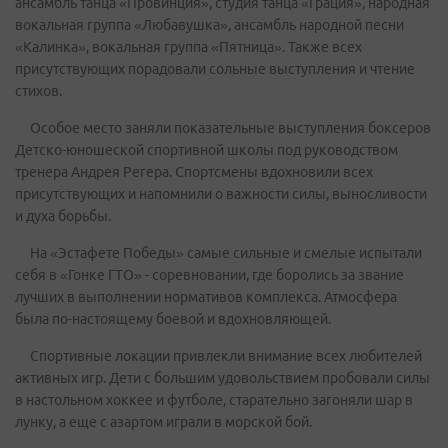
ансамбль танца «Провинция», студия танца «Грация», народная
вокальная группа «Любавушка», ансамбль народной песни
«Калинка», вокальная группа «Пятница». Также всех
присутствующих порадовали сольные выступления и чтение
стихов.
Особое место заняли показательные выступления боксеров
Детско-юношеской спортивной школы под руководством
тренера Андрея Регера. Спортсмены вдохновили всех
присутствующих и напомнили о важности силы, выносливости
и духа борьбы.
На «Эстафете Победы» самые сильные и смелые испытали
себя в «Гонке ГТО» - соревновании, где боролись за звание
лучших в выполнении нормативов комплекса. Атмосфера
была по-настоящему боевой и вдохновляющей.
Спортивные локации привлекли внимание всех любителей
активных игр. Дети с большим удовольствием пробовали силы
в настольном хоккее и футболе, старательно загоняли шар в
лунку, а еще с азартом играли в морской бой.