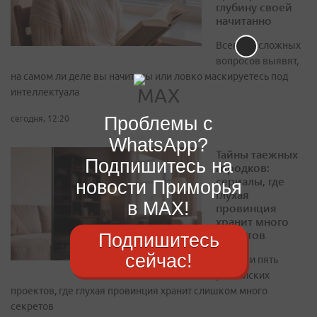
глубину своей
начитанно
Всего 10 сложных
вопросов выявят,
на самом ли деле вы начитаны или ловко маскируетесь под
интеллектуала
Проблемы с
сегодня, 12:20
WhatsApp?
Тайны таежных
Подпишитесь на
городков:
сериалы, где
новости Приморья
глухая
в MAX!
провинция
хранит много
секретов
Подпишитесь
сейчас!
Собрали пять
российских
проектов, где глухая провинция хранит слишком много
секретов