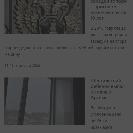
соседей топорм
– приговор
назначен спустя
10 лет
В 2016 году отец и
два сына устроили
засаду из‑за спора
о проезде, жестоко расправились с семейной парой и сожгли
машину
11:49, 5 августа 2026
Шестилетний
ребенок выпал
из окна в
Артёме
Возбуждено
уголовное дело,
ребёнку
оказывают