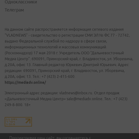
Одноклассники
Телеграм
На данном сайте распространяется информация сетевого издания
"VLADNEWS" - свидетельство о регистрации СМИ ЭЛ № ФС 77 - 72742,
выдано Федеральной службой по надзору в сфере связи,
информационных технологий и массовых коммуникаций
(Роскомнадзор) 17 мая 2018 г. Учредитель ООО "Дальневосточный
Медиа Центр". 690091, Приморский край, г. Владивосток, ул. Уборевича,
д.20А, офис 13. Главный редактор Юркевич Дмитрий Юрьевич. Адрес
редакции: 690091, Приморский край, г. Владивосток, ул. Уборевича,
д.20А, офис 13. Тел.: +7 (423) 2-415-600.
https://mediadv.online/
Электронный адрес редакции: vladnews@inbox.ru. Отдел продаж
«Дальневосточный Медиа Центр» sale@mediadv.online. Тел.: +7 (423)
249-8-800. 18+
Просматривая наш сайт, вы соглашаетесь с