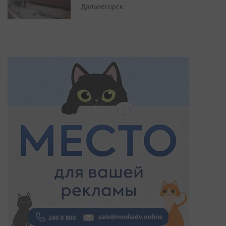
Дальнегорск