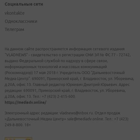
Социальные сети
vkontakte
Одноклассники
Телеграм
На данном сайте распространяется информация сетевого издания
"VLADNEWS" - свидетельство о регистрации СМИ ЭЛ № ФС 77 - 72742,
выдано Федеральной службой по надзору в сфере связи,
информационных технологий и массовых коммуникаций
(Роскомнадзор) 17 мая 2018 г. Учредитель ООО "Дальневосточный
Медиа Центр". 690091, Приморский край, г. Владивосток, ул. Уборевича,
д.20А, офис 13. Главный редактор Юркевич Дмитрий Юрьевич. Адрес
редакции: 690091, Приморский край, г. Владивосток, ул. Уборевича,
д.20А, офис 13. Тел.: +7 (423) 2-415-600.
https://mediadv.online/
Электронный адрес редакции: vladnews@inbox.ru. Отдел продаж
«Дальневосточный Медиа Центр» sale@mediadv.online. Тел.: +7 (423)
249-8-800. 18+