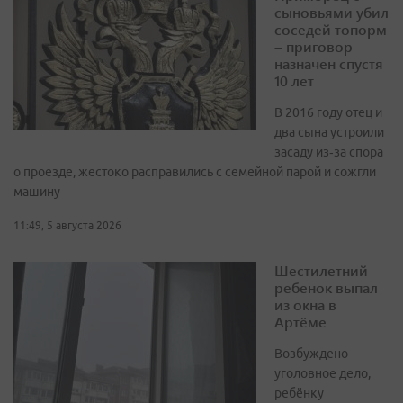
сыновьями убил
соседей топорм
– приговор
назначен спустя
10 лет
В 2016 году отец и
два сына устроили
засаду из‑за спора
о проезде, жестоко расправились с семейной парой и сожгли
машину
11:49, 5 августа 2026
Шестилетний
ребенок выпал
из окна в
Артёме
Возбуждено
уголовное дело,
ребёнку