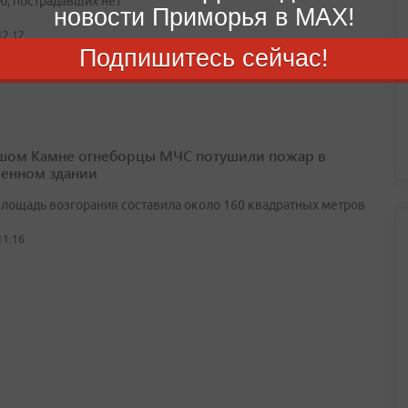
ю, пострадавших нет
новости Приморья в MAX!
12:12
Подпишитесь сейчас!
шом Камне огнеборцы МЧС потушили пожар в
енном здании
лощадь возгорания составила около 160 квадратных метров
11:16