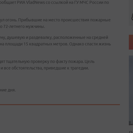
сообщает РИА VladNews со ссылкой на ГУ МЧС России по
ул огонь. Прибывшие на место происшествия пожарные
о 72-летнего мужчины.
ауну, душевую и раздевалку, расположенные на средней
на площади 15 квадратных метров. Однако спасти жизнь
ят тщательную проверку по факту пожара. Цель
и все обстоятельства, приведшие к трагедии.
ние дня.
П