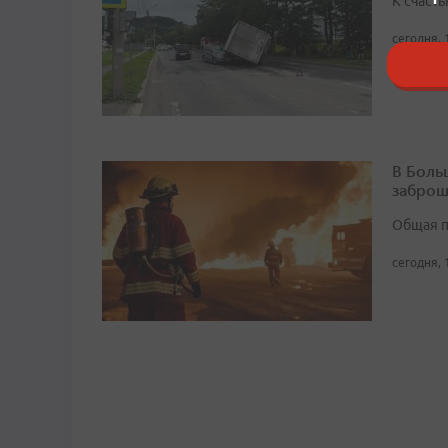
К счасть
сегодня, 
В Боль
заброш
Общая п
сегодня, 