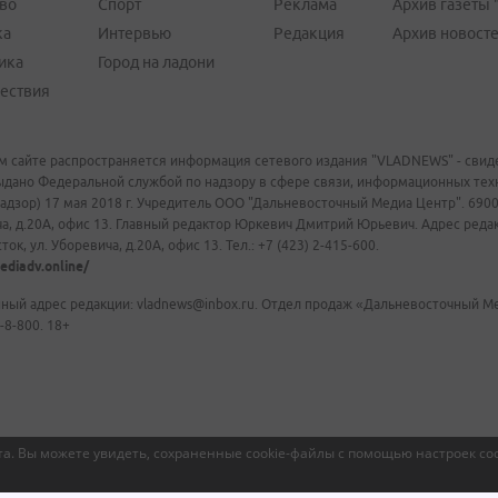
во
Спорт
Реклама
Архив газеты 
ка
Интервью
Редакция
Архив новост
ика
Город на ладони
ествия
м сайте распространяется информация сетевого издания "VLADNEWS" - свиде
ыдано Федеральной службой по надзору в сфере связи, информационных те
адзор) 17 мая 2018 г. Учредитель ООО "Дальневосточный Медиа Центр". 69009
а, д.20А, офис 13. Главный редактор Юркевич Дмитрий Юрьевич. Адрес редакц
ок, ул. Уборевича, д.20А, офис 13. Тел.: +7 (423) 2-415-600.
ediadv.online/
ный адрес редакции: vladnews@inbox.ru. Отдел продаж «Дальневосточный Мед
-8-800. 18+
а. Вы можете увидеть, сохраненные cookie-файлы с помощью настроек coo