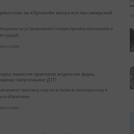
и
дивостоке на «Луговой» загорелся пассажирский
17
с
специалисты устанавливают точную причину возгорания и
ют ущерб
августа 2026
орье вынесли приговор водителю фуры,
вшему смертельное ДТП
ый момент приговор еще не вступил в законную силу и
ыть обжалован
августа 2026