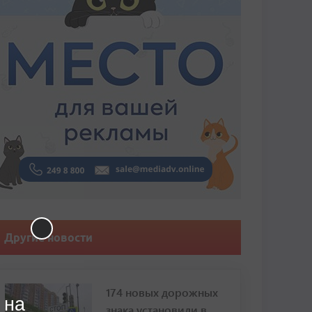
Другие новости
174 новых дорожных
 на
знака установили в