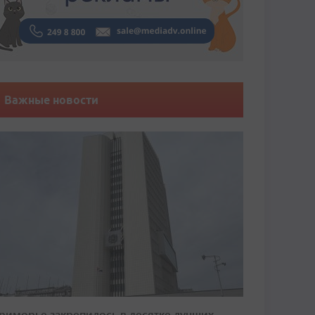
Важные новости
риморье закрепилось в десятке лучших