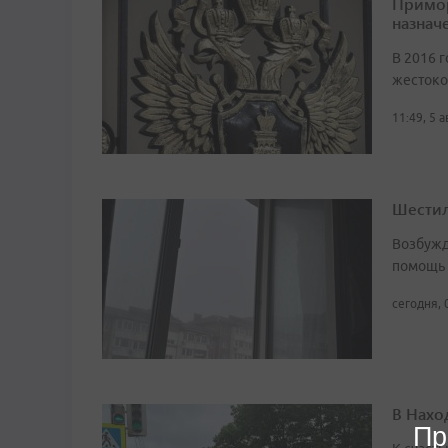
Примор
назначе
В 2016 г
жестоко
11:49, 5 
Шестил
Возбужд
помощь
сегодня, 
В Нахо
Пр