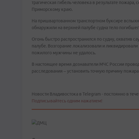
трагическая гибель человека в результате пожара, 
Приморскому краю.
На пришвартованном транспортном буксире вспыхн
обнаружили на верхней палубе судна тело погибшег
Огонь быстро распространился по судну, охватив с
палубе. Возгорание локализовали и ликвидировали 
пожилого мужчины не удалось.
В настоящее время дознаватели МЧС России провод
расследования – установить точную причину пожара 
Новости Владивостока в Telegram - постоянно в тече
Подписывайтесь одним нажатием!