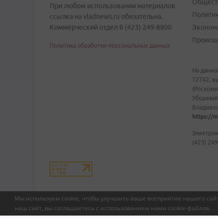
Общест
При любом использовании материалов
Полити
ссылка на vladnews.ru обязательна.
Коммерческий отдел 8 (423) 249-8800
Эконом
Происш
Политика обработки персональных данных
На данно
72742, в
(Роскомн
Уборевич
Владивост
https://m
Электрон
(423) 249
Мы используем cookie, чтобы улучшить ваше восприятие нашего сайт
наш сайт, вы соглашаетесь с использованием нами
cookie-файлов
.