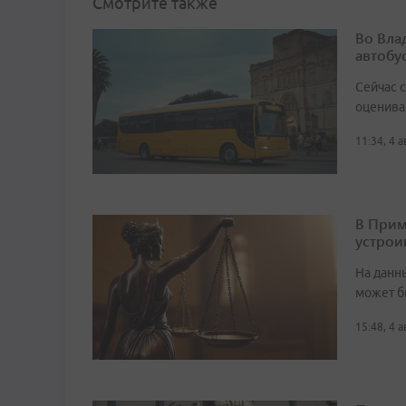
Смотрите также
Во Вла
автобу
Сейчас 
оценива
11:34, 4 
В Прим
устрои
На данн
может б
15:48, 4 