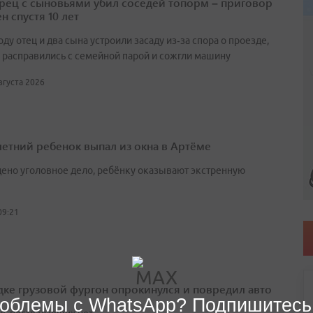
ец с сыновьями убил соседей топорм – приговор
н спустя 10 лет
оду отец и два сына устроили засаду из‑за спора о проезде,
 расправились с семейной парой и сожгли машину
августа 2026
етний ребенок выпал из окна в Артёме
ено уголовное дело, ребёнку оказывают экстренную
09:21
дке грузовой фургон опрокинулся и повредил авто
облемы с WhatsApp? Подпишитесь