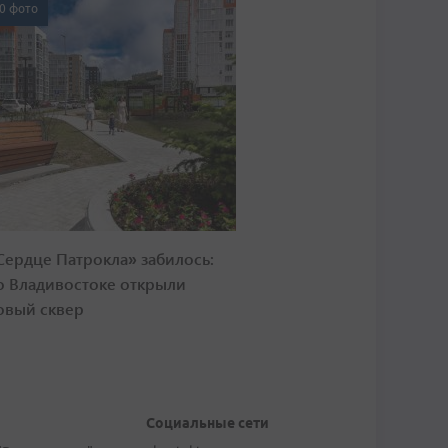
0 фото
Сердце Патрокла» забилось:
о Владивостоке открыли
овый сквер
Социальные сети