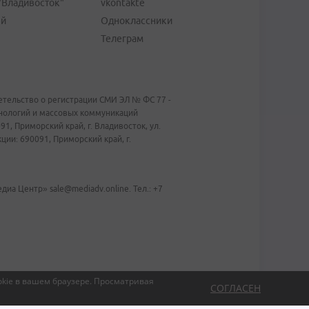
"Владивосток"
vkontakte
ей
Одноклассники
Телеграм
тельство о регистрации СМИ ЭЛ № ФС 77 -
хнологий и массовых коммуникаций
1, Приморский край, г. Владивосток, ул.
ии: 690091, Приморский край, г.
иа Центр» sale@mediadv.online. Тел.: +7
kie в вашем браузере.
Просматривая
СОГЛАСЕН