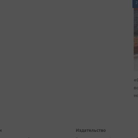
2
«
в
н
и
Издательство