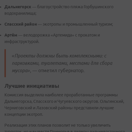
Дальнегорск
— благоустройство пляжа Горбушинского
водохранилища;
Спасский район
— экотропы и промышленный туризм;
Артём
— велодорожка «Артемида» с прокатом и
инфраструктурой.
«Проекты должны быть комплексными: с
парковками, туалетами, местами для сбора
мусора»
, — отметил губернатор.
Лучшие инициативы
Комиссия выделила наиболее проработанные программы
Дальнегорска, Спасского и Чугуевского округов. Ольгинский,
Черниговский и Лазовский районы представили лучшие
концепции экотроп.
Реализация этих планов позволит не только увеличить
турпоток, но и вывести Приморье в лидеры дальневосточного