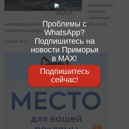
Законопроект
позволит
сэкономить
Проблемы с
миллиарды рублей и стимулирует водителей быстрее
WhatsApp?
оплачивать штрафы
Подпишитесь на
сегодня, 06:24
новости Приморья
в MAX!
Подпишитесь
сейчас!