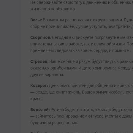
Не сдерживайте свою тягу к движению и общению. Ф
жизненно необходимо.
Весы:
Возможны разногласия с окружающими. Будьте
спор не принципиален, лучше уступить, чем тратить
Скорпион:
Сегодня вы рискуете погрязнуть в мечта
внимательны как в работе, так и в личной жизни. Пом
прежде чем следовать за зовом сердца, и помните — 
Стрелец:
Ваше сердце и разум будут тянуть в разн
оказаться ошибочными. Ищите компромисс между же
другие варианты.
Козерог:
День благоприятен для общения и новых зн
— везде, где кипит жизнь. Ваша коммуникабельность
красе.
Водолей:
Рутина будет тяготить, а мысли будут за
— займитесь планированием отпуска. Мечты о дальн
будничной реальностью.