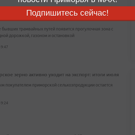
Подпишитесь сейчас!
дивостоке завершают благоустройство аллеи на
ской
е бывших трамвайных путей появится прогулочная зона с
ной дорожкой, газоном и остановкой
19:47
ское зерно активно уходит на экспорт: итоги июля
м покупателем приморской сельхозпродукции остается
19:24