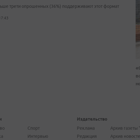
льше трети опрошенных (36%) поддерживают этот формат
17:43
«
в
н
и
Издательство
во
Спорт
Реклама
Архив газеты 
ка
Интервью
Редакция
Архив новост