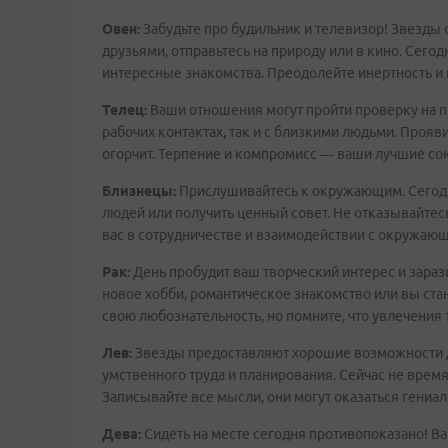
Овен:
Забудьте про будильник и телевизор! Звезды 
друзьями, отправьтесь на природу или в кино. Сего
интересные знакомства. Преодолейте инертность и
Телец:
Ваши отношения могут пройти проверку на пр
рабочих контактах, так и с близкими людьми. Прояви
огорчит. Терпение и компромисс — ваши лучшие со
Близнецы:
Прислушивайтесь к окружающим. Сегодня
людей или получить ценный совет. Не отказывайтес
вас в сотрудничестве и взаимодействии с окружаю
Рак:
День пробудит ваш творческий интерес и зара
новое хобби, романтическое знакомство или вы ста
свою любознательность, но помните, что увлечения 
Лев:
Звезды предоставляют хорошие возможности 
умственного труда и планирования. Сейчас не время
Записывайте все мысли, они могут оказаться гениа
Дева:
Сидеть на месте сегодня противопоказано! В