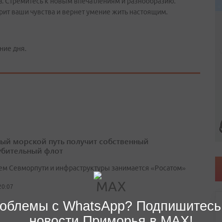
а. Стремитесь к новым впечатлениям и разнообразию.
рит ваши чувства и вернет умение жить настоящим.
ние дня.
ый морской путь получит собственный
убительный флот
ем Севморпути и инфраструктуры занимается «Росатом»
20:07
облемы с WhatsApp? Подпишитесь
новости Приморья в MAX!