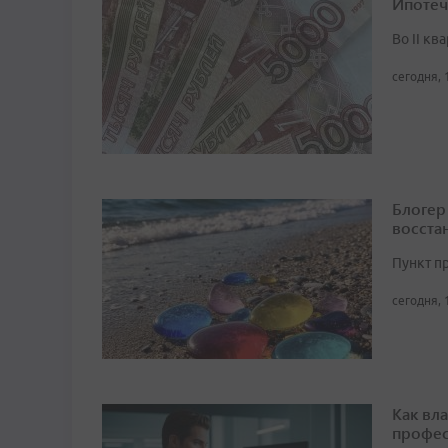
Ипотеч
Во II кв
сегодня, 
Блогер
восста
Пункт п
сегодня, 
Как вл
профес