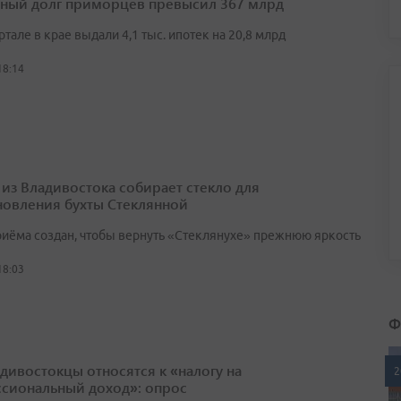
ный долг приморцев превысил 367 млрд
артале в крае выдали 4,1 тыс. ипотек на 20,8 млрд
18:14
 из Владивостока собирает стекло для
новления бухты Стеклянной
риёма создан, чтобы вернуть «Стеклянухе» прежнюю яркость
18:03
Ф
адивостокцы относятся к «налогу на
2
сиональный доход»: опрос