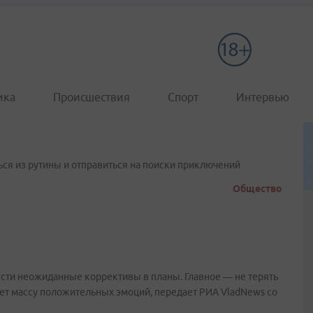
ика
Происшествия
Спорт
Интервью
ся из рутины и отправиться на поиски приключений
Общество
ести неожиданные коррективы в планы. Главное — не терять
есет массу положительных эмоций, передает РИА VladNews со