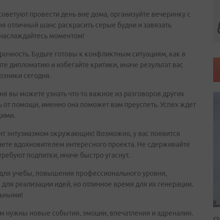
советуют провести день вне дома, организуйте вечеринку с
дня отличный шанс раскрасить серые будни и завязать
 наслаждайтесь моментом!
очность. Будьте готовы к конфликтным ситуациям, как в
те дипломатию и избегайте критики, иначе результат вас
юзники сегодня.
 вы можете узнать что-то важное из разговоров других
ь от помощи, именно она поможет вам преуспеть. Успех ждет
щими.
зит энтузиазмом окружающих! Возможно, у вас появится
нете вдохновителем интересного проекта. Не сдерживайте
требуют подпитки, иначе быстро угаснут.
для учебы, повышения профессионального уровня,
 для реализации идей, но отличное время для их генерации.
льными!
ам нужны новые события, эмоции, впечатления и адреналин.
П