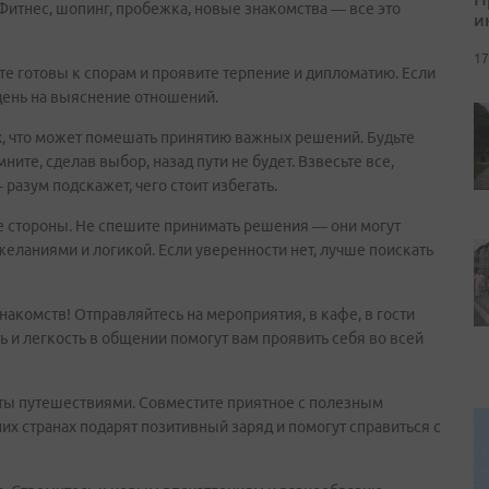
итнес, шопинг, пробежка, новые знакомства — все это
и
17
 готовы к спорам и проявите терпение и дипломатию. Если
 день на выяснение отношений.
х, что может помешать принятию важных решений. Будьте
ните, сделав выбор, назад пути не будет. Взвесьте все,
разум подскажет, чего стоит избегать.
ые стороны. Не спешите принимать решения — они могут
ланиями и логикой. Если уверенности нет, лучше поискать
акомств! Отправляйтесь на мероприятия, в кафе, в гости
 и легкость в общении помогут вам проявить себя во всей
няты путешествиями. Совместите приятное с полезным
их странах подарят позитивный заряд и помогут справиться с