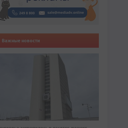
Важные новости
риморье закрепилось в десятке лучших