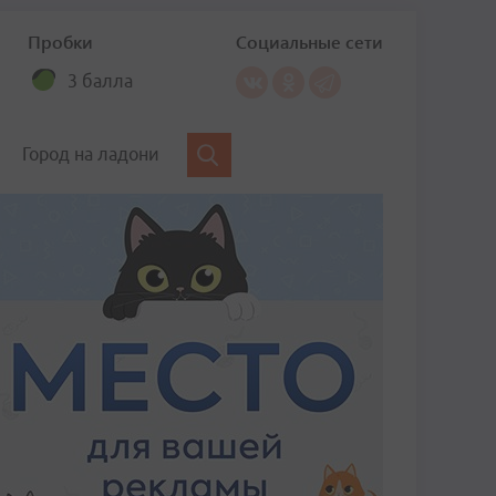
Пробки
Социальные сети
3 балла
Город на ладони