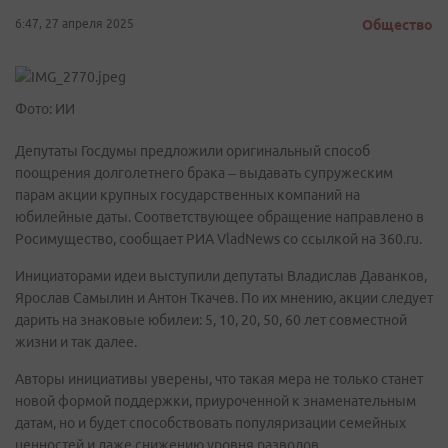
6:47, 27 апреля 2025
Общество
Фото: ИИ
Депутаты Госдумы предложили оригинальный способ
поощрения долголетнего брака – выдавать супружеским
парам акции крупных государственных компаний на
юбилейные даты. Соответствующее обращение направлено в
Росимущество, сообщает РИА VladNews со ссылкой на 360.ru.
Инициаторами идеи выступили депутаты Владислав Даванков,
Ярослав Самылин и Антон Ткачев. По их мнению, акции следует
дарить на знаковые юбилеи: 5, 10, 20, 50, 60 лет совместной
жизни и так далее.
Авторы инициативы уверены, что такая мера не только станет
новой формой поддержки, приуроченной к знаменательным
датам, но и будет способствовать популяризации семейных
ценностей и даже снижению уровня разводов.