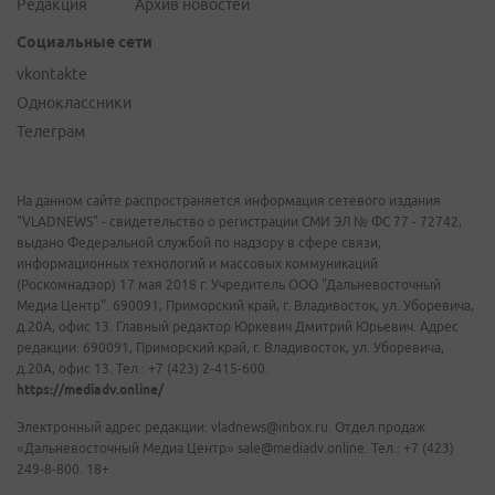
Редакция
Архив новостей
Социальные сети
vkontakte
Одноклассники
Телеграм
На данном сайте распространяется информация сетевого издания
"VLADNEWS" - свидетельство о регистрации СМИ ЭЛ № ФС 77 - 72742,
выдано Федеральной службой по надзору в сфере связи,
информационных технологий и массовых коммуникаций
(Роскомнадзор) 17 мая 2018 г. Учредитель ООО "Дальневосточный
Медиа Центр". 690091, Приморский край, г. Владивосток, ул. Уборевича,
д.20А, офис 13. Главный редактор Юркевич Дмитрий Юрьевич. Адрес
редакции: 690091, Приморский край, г. Владивосток, ул. Уборевича,
д.20А, офис 13. Тел.: +7 (423) 2-415-600.
https://mediadv.online/
Электронный адрес редакции: vladnews@inbox.ru. Отдел продаж
«Дальневосточный Медиа Центр» sale@mediadv.online. Тел.: +7 (423)
249-8-800. 18+