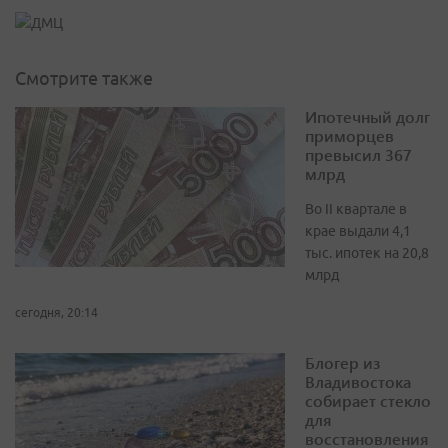
Смотрите также
Ипотечный долг
приморцев
превысил 367
млрд
Во II квартале в
крае выдали 4,1
тыс. ипотек на 20,8
млрд
сегодня, 20:14
Блогер из
Владивостока
собирает стекло
для
восстановления