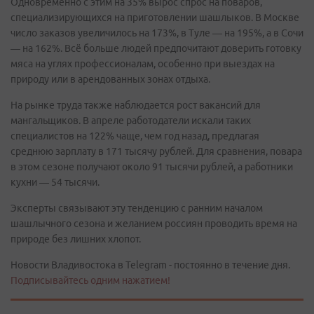
Одновременно с этим на 35% вырос спрос на поваров,
специализирующихся на приготовлении шашлыков. В Москве
число заказов увеличилось на 173%, в Туле — на 195%, а в Сочи
— на 162%. Всё больше людей предпочитают доверить готовку
мяса на углях профессионалам, особенно при выездах на
природу или в арендованных зонах отдыха.
На рынке труда также наблюдается рост вакансий для
мангальщиков. В апреле работодатели искали таких
специалистов на 122% чаще, чем год назад, предлагая
среднюю зарплату в 171 тысячу рублей. Для сравнения, повара
в этом сезоне получают около 91 тысячи рублей, а работники
кухни — 54 тысячи.
Эксперты связывают эту тенденцию с ранним началом
шашлычного сезона и желанием россиян проводить время на
природе без лишних хлопот.
Новости Владивостока в Telegram - постоянно в течение дня.
Подписывайтесь одним нажатием!