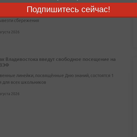
ленники поочерёдно выдают себя за оператора связи,
Подпишитесь сейчас!
 безопасности Госуслуг» и сотрудника Центрального банка,
ывезти сбережения
августа 2026
ах Владивостока введут свободное посещение на
 ВЭФ
венные линейки, посвящённые Дню знаний, состоятся 1
я для всех школьников
августа 2026