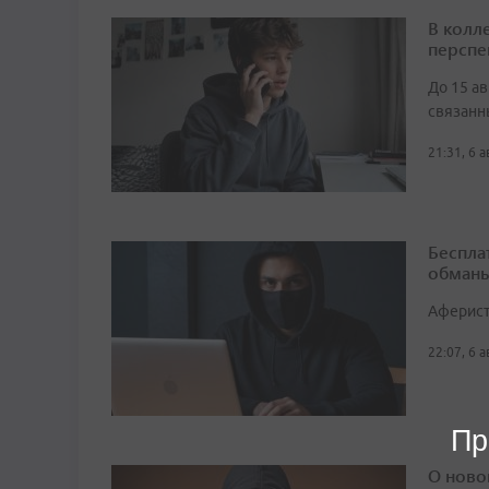
В колл
перспе
До 15 а
связанн
21:31, 6 
Беспла
обманы
Аферист
22:07, 6 
Пр
О ново