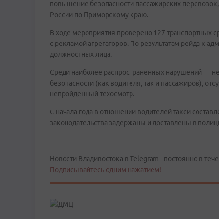
повышение безопасности пассажирских перевозок,
России по Приморскому краю.
В ходе мероприятия проверено 127 транспортных ср
с рекламой агрегаторов. По результатам рейда к ад
должностных лица.
Среди наиболее распространенных нарушений — не
безопасности (как водителя, так и пассажиров), от
непройденный техосмотр.
С начала года в отношении водителей такси состав
законодательства задержаны и доставлены в полиц
Новости Владивостока в Telegram - постоянно в тече
Подписывайтесь одним нажатием!