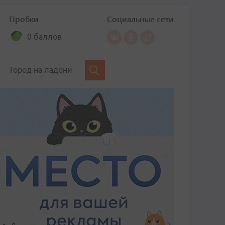
Пробки
Социальные сети
0 баллов
Город на ладони