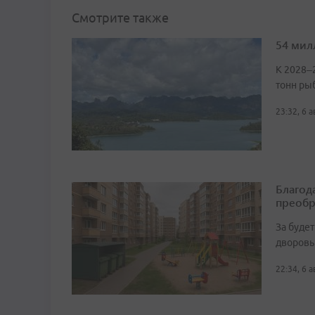
Смотрите также
54 мил
К 2028–
тонн ры
23:32, 6 
Благод
преобр
За буде
дворовы
22:34, 6 