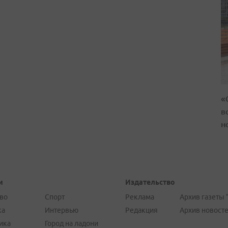
«
в
н
и
Издательство
во
Спорт
Реклама
Архив газеты 
ка
Интервью
Редакция
Архив новост
ика
Город на ладони