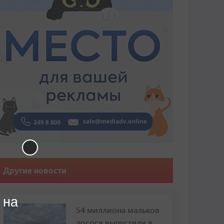
Другие новости
 на
54 миллиона мальков
лосося выпустили в