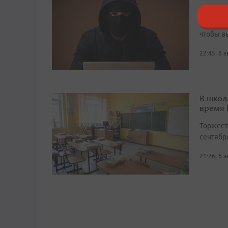
Злоумыш
«службу
чтобы в
22:45, 6 
В школ
время
Торжест
сентябр
21:26, 6 