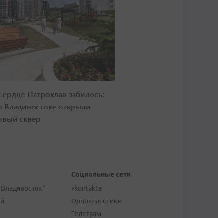
Сердце Патрокла» забилось:
о Владивостоке открыли
овый сквер
Социальные сети
"Владивосток"
vkontakte
ей
Одноклассники
Телеграм