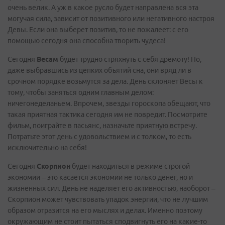
очень велик. А уж в какое русло будет направлена вся эта
могучая сила, зависит от позитивного или негативного настроя
Девы. Если она выберет позитив, то не пожалеет: с его
помощью сегодня она способна творить чудеса!
Сегодня
Весам
будет трудно стряхнуть с себя дремоту! Но,
даже выбравшись из цепких объятий сна, они вряд ли в
срочном порядке возьмутся за дела. День склоняет Весы к
тому, чтобы заняться одним главным делом:
ничегонеделаньем. Впрочем, звезды гороскопа обещают, что
такая приятная тактика сегодня им не повредит. Посмотрите
фильм, поиграйте в пасьянс, назначьте приятную встречу.
Потратьте этот день с удовольствием и с толком, то есть
исключительно на себя!
Сегодня
Скорпион
будет находиться в режиме строгой
экономии – это касается экономии не только денег, но и
жизненных сил. День не наделяет его активностью, наоборот –
Скорпион может чувствовать упадок энергии, что не лучшим
образом отразится на его мыслях и делах. Именно поэтому
окружающим не стоит пытаться сподвигнуть его на какие-то