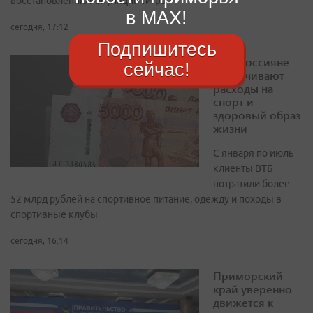
восстановлению популяции тигра
в MAX!
сегодня, 17:12
Подпишитесь
ВТБ: россияне
сейчас!
увеличивают
расходы на
спорт и
здоровый образ
жизни
С января по июль
клиенты ВТБ
потратили более
52 млрд рублей на спортивное питание, одежду и походы в
спортивные клубы
сегодня, 16:14
Приморский
край уверенно
движется к