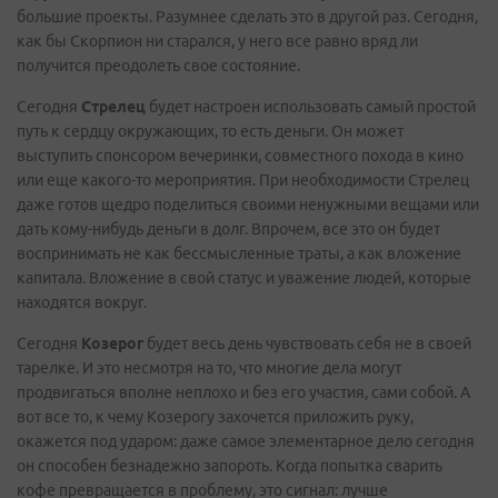
большие проекты. Разумнее сделать это в другой раз. Сегодня,
как бы Скорпион ни старался, у него все равно вряд ли
получится преодолеть свое состояние.
Сегодня
Стрелец
будет настроен использовать самый простой
путь к сердцу окружающих, то есть деньги. Он может
выступить спонсором вечеринки, совместного похода в кино
или еще какого-то мероприятия. При необходимости Стрелец
даже готов щедро поделиться своими ненужными вещами или
дать кому-нибудь деньги в долг. Впрочем, все это он будет
воспринимать не как бессмысленные траты, а как вложение
капитала. Вложение в свой статус и уважение людей, которые
находятся вокруг.
Сегодня
Козерог
будет весь день чувствовать себя не в своей
тарелке. И это несмотря на то, что многие дела могут
продвигаться вполне неплохо и без его участия, сами собой. А
вот все то, к чему Козерогу захочется приложить руку,
окажется под ударом: даже самое элементарное дело сегодня
он способен безнадежно запороть. Когда попытка сварить
кофе превращается в проблему, это сигнал: лучше