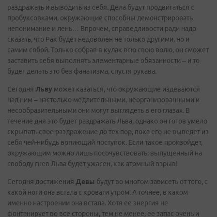
раздражать и выводить из себя. Дела будут продвигаться с
пробуксовками, окружающие способны демонстрировать
непонимание и лень… Впрочем, справедливости ради надо
сказать, что Рак будет недоволен не только другими, но и
самим собой. Только собрав в кулак всю свою волю, он сможет
заставить себя выполнять элементарные обязанности – и то
будет делать это без фанатизма, спустя рукава.
Сегодня
Льву
может казаться, что окружающие издеваются
над ним – настолько медлительными, неорганизованными и
несообразительными они могут выглядеть в его глазах. В
течение дня это будет раздражать Льва, однако он готов умело
скрывать свое раздражение до тех пор, пока его не выведет из
себя чей-нибудь вопиющий поступок. Если такое произойдет,
окружающим можно лишь посочувствовать: выпущенный на
свободу гнев Льва будет ужасен, как атомный взрыв!
Сегодня достижения
Девы
будут во многом зависеть от того, с
какой ноги она встала с кровати утром. А точнее, в каком
именно настроении она встала. Хотя ее энергия не
фонтанирует во все стороны, тем не менее, ее запас очень и