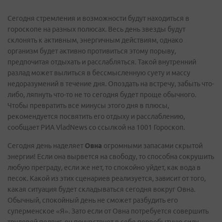
Сегодня стремления и возможности будут находиться в
гороскопе на разных полюсах. Весь день звезды будут
склонять к активным, энергичным действиям, однако
организм будет активно противиться этому порыву,
предпочитая отдыхать и расслабляться. Такой внутренний
разлад может вылиться в бессмысленную суету и массу
недоразумений в течение дня. Опоздать на встречу, забыть что-
либо, ляпнуть что-то не то сегодня будет проще обычного.
Чтобы превратить все минусы этого дня в плюсы,
рекомендуется посвятить его отдыху и расслаблению,
сообщает РИА VladNews со ссылкой на 1001 Гороскоп.
Сегодня день наделяет
Овна
огромными запасами скрытой
энергии! Если она вырвется на свободу, то способна сокрушить
любую преграду, если же нет, то спокойно уйдет, как вода в
песок. Какой из этих сценариев реализуется, зависит от того,
какая ситуация будет складываться сегодня вокруг Овна.
Обычный, спокойный день не сможет разбудить его
суперменское «Я». Зато если от Овна потребуется совершить