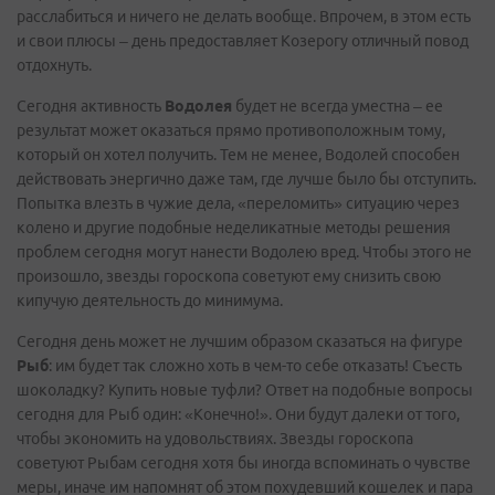
расслабиться и ничего не делать вообще. Впрочем, в этом есть
и свои плюсы – день предоставляет Козерогу отличный повод
отдохнуть.
Сегодня активность
Водолея
будет не всегда уместна – ее
результат может оказаться прямо противоположным тому,
который он хотел получить. Тем не менее, Водолей способен
действовать энергично даже там, где лучше было бы отступить.
Попытка влезть в чужие дела, «переломить» ситуацию через
колено и другие подобные неделикатные методы решения
проблем сегодня могут нанести Водолею вред. Чтобы этого не
произошло, звезды гороскопа советуют ему снизить свою
кипучую деятельность до минимума.
Сегодня день может не лучшим образом сказаться на фигуре
Рыб
: им будет так сложно хоть в чем-то себе отказать! Съесть
шоколадку? Купить новые туфли? Ответ на подобные вопросы
сегодня для Рыб один: «Конечно!». Они будут далеки от того,
чтобы экономить на удовольствиях. Звезды гороскопа
советуют Рыбам сегодня хотя бы иногда вспоминать о чувстве
меры, иначе им напомнят об этом похудевший кошелек и пара