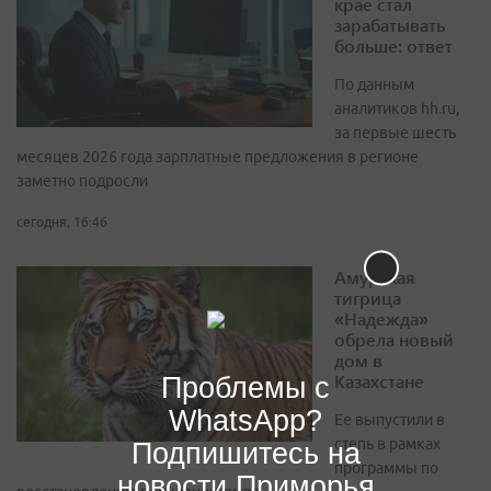
крае стал
зарабатывать
больше: ответ
По данным
аналитиков hh.ru,
за первые шесть
месяцев 2026 года зарплатные предложения в регионе
заметно подросли
сегодня, 16:46
Амурская
тигрица
«Надежда»
обрела новый
дом в
Казахстане
Проблемы с
WhatsApp?
Ее выпустили в
степь в рамках
Подпишитесь на
программы по
новости Приморья