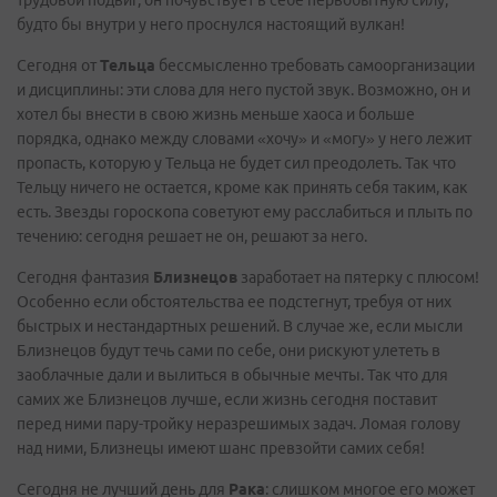
трудовой подвиг, он почувствует в себе первобытную силу,
будто бы внутри у него проснулся настоящий вулкан!
Сегодня от
Тельца
бессмысленно требовать самоорганизации
и дисциплины: эти слова для него пустой звук. Возможно, он и
хотел бы внести в свою жизнь меньше хаоса и больше
порядка, однако между словами «хочу» и «могу» у него лежит
пропасть, которую у Тельца не будет сил преодолеть. Так что
Тельцу ничего не остается, кроме как принять себя таким, как
есть. Звезды гороскопа советуют ему расслабиться и плыть по
течению: сегодня решает не он, решают за него.
Сегодня фантазия
Близнецов
заработает на пятерку с плюсом!
Особенно если обстоятельства ее подстегнут, требуя от них
быстрых и нестандартных решений. В случае же, если мысли
Близнецов будут течь сами по себе, они рискуют улететь в
заоблачные дали и вылиться в обычные мечты. Так что для
самих же Близнецов лучше, если жизнь сегодня поставит
перед ними пару-тройку неразрешимых задач. Ломая голову
над ними, Близнецы имеют шанс превзойти самих себя!
Сегодня не лучший день для
Рака
: слишком многое его может