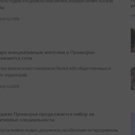
2030 годам это должно обеспечить возврат более тысячи
и
бы
17
августа 2026
аря инициативным жителям в Приморье
ажаются села
т построено и восстановлено более 600 общественных и
х территорий
августа 2026
еджах Приморья продолжается набор на
ктивные специальности
вгуста можно подать документы на обучение по программам,