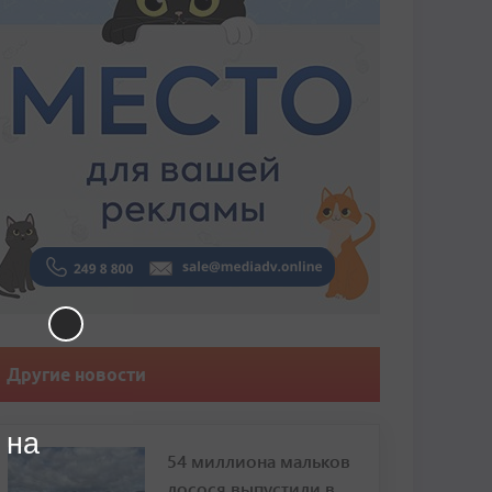
Другие новости
 на
54 миллиона мальков
лосося выпустили в