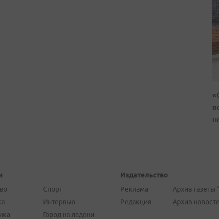
«
в
н
и
Издательство
во
Спорт
Реклама
Архив газеты 
ка
Интервью
Редакция
Архив новост
ика
Город на ладони