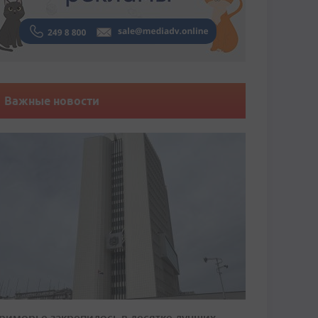
Важные новости
риморье закрепилось в десятке лучших