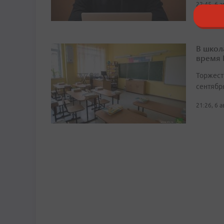
22:45, 6 
В школ
время
Торжест
сентябр
21:26, 6 