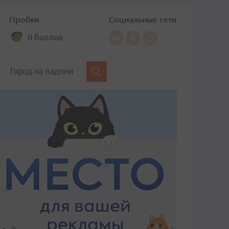
Пробки
Социальные сети
0 баллов
Город на ладони