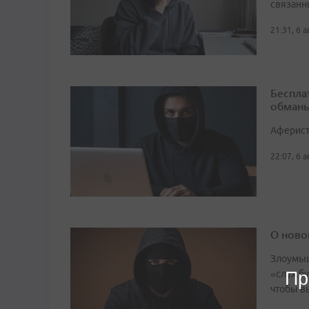
связанн
21:31, 6 
Беспла
обманы
Аферист
22:07, 6 
О ново
Злоумыш
Пр
«службу
чтобы в