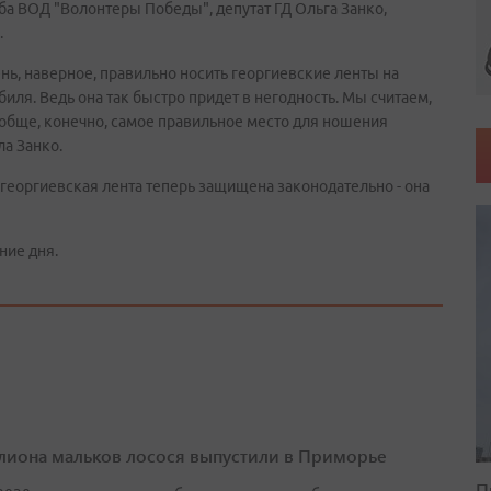
ба ВОД "Волонтеры Победы", депутат ГД Ольга Занко,
.
ень, наверное, правильно носить георгиевские ленты на
биля. Ведь она так быстро придет в негодность. Мы считаем,
вообще, конечно, самое правильное место для ношения
ла Занко.
 георгиевская лента теперь защищена законодательно - она
ние дня.
лиона мальков лосося выпустили в Приморье
П