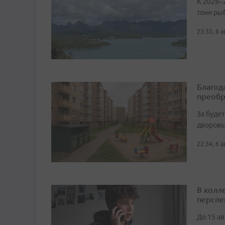
К 2028–
тонн ры
23:32, 6 
Благод
преобр
За буде
дворовы
22:34, 6 
В колл
перспе
До 15 а