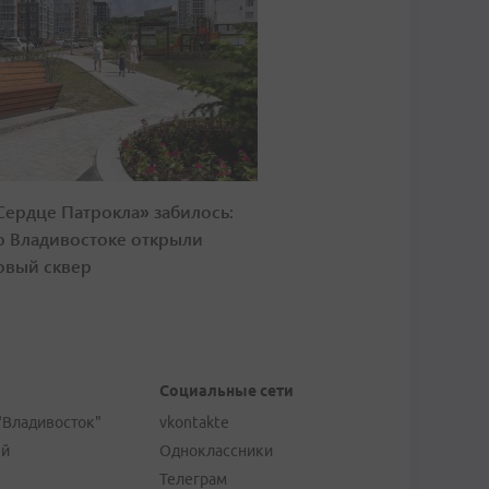
Сердце Патрокла» забилось:
о Владивостоке открыли
овый сквер
Социальные сети
"Владивосток"
vkontakte
ей
Одноклассники
Телеграм