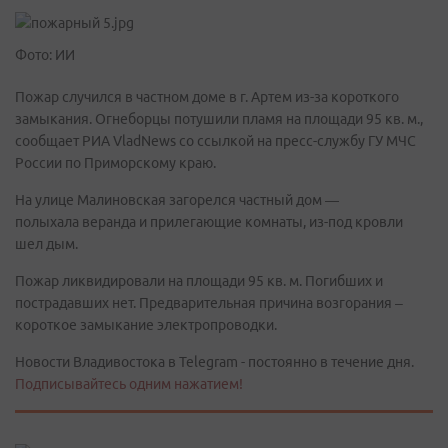
Фото: ИИ
Пожар случился в частном доме в г. Артем из-за короткого
замыкания. Огнеборцы потушили пламя на площади 95 кв. м.,
сообщает РИА VladNews со ссылкой на пресс-службу ГУ МЧС
России по Приморскому краю.
На улице Малиновская загорелся частный дом —
полыхала веранда и прилегающие комнаты, из-под кровли
шел дым.
Пожар ликвидировали на площади 95 кв. м. Погибших и
пострадавших нет. Предварительная причина возгорания –
короткое замыкание электропроводки.
Новости Владивостока в Telegram - постоянно в течение дня.
Подписывайтесь одним нажатием!