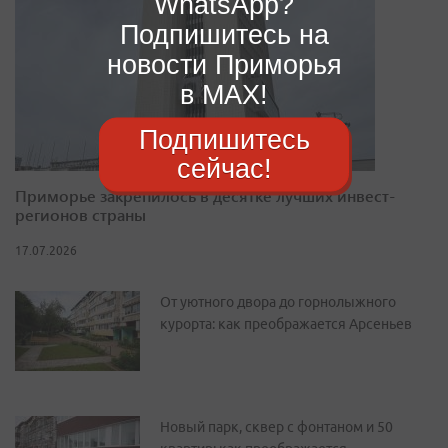
WhatsApp?
Подпишитесь на
новости Приморья
в MAX!
Подпишитесь
сейчас!
Приморье закрепилось в десятке лучших инвест-
регионов страны
17.07.2026
От уютного двора до горнолыжного
курорта: как преображается Арсеньев
Новый парк, сквер с фонтаном и 50