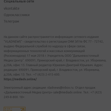
Социальные сети
vkontakte
Одноклассники
Телеграм
На данном сайте распространяется информация сетевого издания
"VLADNEWS" - свидетельство о регистрации СМИ ЭЛ № ФС 77 - 72742,
выдано Федеральной службой по надзору в сфере связи,
информационных технологий и массовых коммуникаций
(Роскомнадзор) 17 мая 2018 г. Учредитель ООО "Дальневосточный
Медиа Центр". 690091, Приморский край, г. Владивосток, ул. Уборевича,
д.20А, офис 13. Главный редактор Юркевич Дмитрий Юрьевич. Адрес
редакции: 690091, Приморский край, г. Владивосток, ул. Уборевича,
д.20А, офис 13. Тел.: +7 (423) 2-415-600.
https://mediadv.online/
Электронный адрес редакции: vladnews@inbox.ru. Отдел продаж
«Дальневосточный Медиа Центр» sale@mediadv.online. Тел.: +7 (423)
249-8-800. 18+