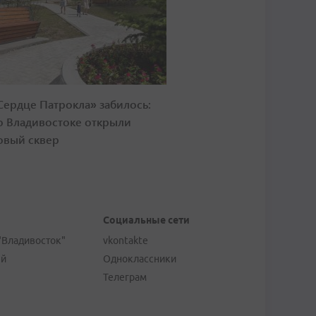
Сердце Патрокла» забилось:
о Владивостоке открыли
овый сквер
Социальные сети
"Владивосток"
vkontakte
ей
Одноклассники
Телеграм