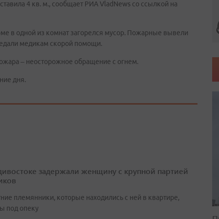
тавила 4 кв. м., сообщает РИА VladNews со ссылкой на
ме в одной из комнат загорелся мусор. Пожарные вывели
редали медикам скорой помощи.
пожара – неосторожное обращение с огнем.
ние дня.
дивостоке задержали женщину с крупной партией
иков
ние племянники, которые находились с ней в квартире,
ы под опеку
П