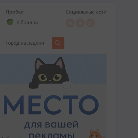
Пробки
Социальные сети
0 баллов
Город на ладони