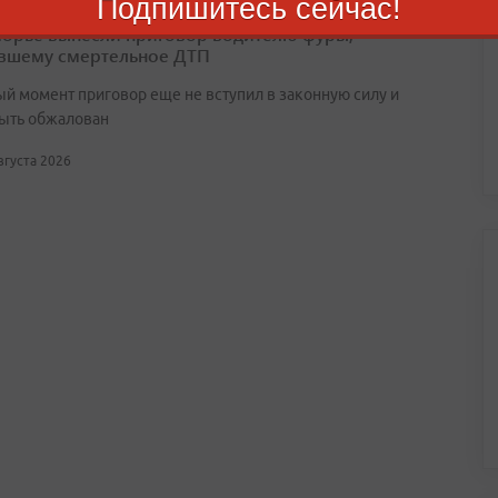
Подпишитесь сейчас!
орье вынесли приговор водителю фуры,
вшему смертельное ДТП
ый момент приговор еще не вступил в законную силу и
ыть обжалован
августа 2026