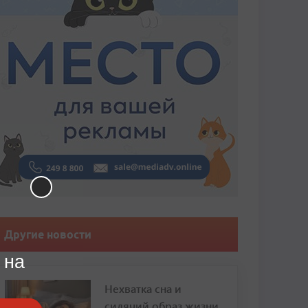
Другие новости
 на
Нехватка сна и
сидячий образ жизни