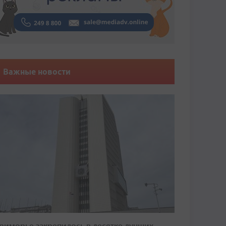
Важные новости
риморье закрепилось в десятке лучших