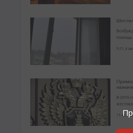
Шестил
Возбужд
помощь
9:21, 6 а
Примор
назначе
В 2016 г
жестоко
Пр
11:49, 5 