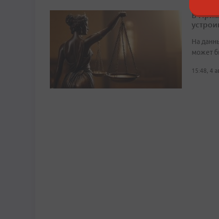
В Прим
устрои
На данн
может б
15:48, 4 