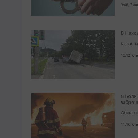
9:48, 7 а
В Нахо
К счасть
12:12, 6 
В Боль
заброш
Общая п
11:16, 6 