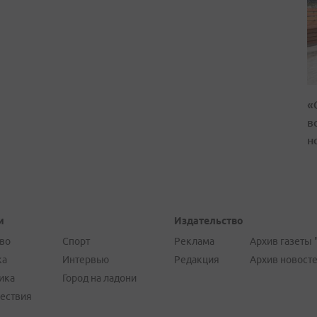
«
в
н
и
Издательство
во
Спорт
Реклама
Архив газеты 
ка
Интервью
Редакция
Архив новост
ика
Город на ладони
ествия