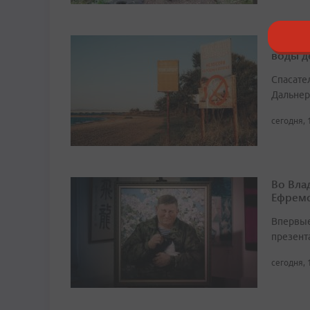
В муни
воды д
Спасате
Дальнер
сегодня, 
Во Вла
Ефремо
Впервые
презент
сегодня, 