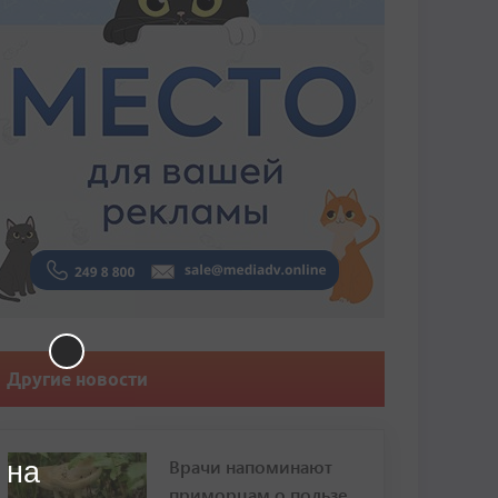
Другие новости
Врачи напоминают
 на
приморцам о пользе