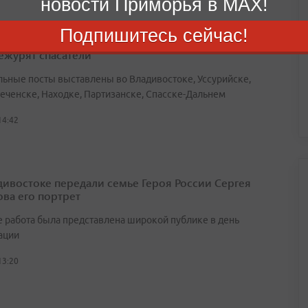
новости Приморья в MAX!
Подпишитесь сейчас!
ципалитетах Приморского края в местах отдыха у
ежурят спасатели
льные посты выставлены во Владивостоке, Уссурийске,
еченске, Находке, Партизанске, Спасске-Дальнем
14:42
дивостоке передали семье Героя России Сергея
ва его портрет
 работа была представлена широкой публике в день
ации
13:20