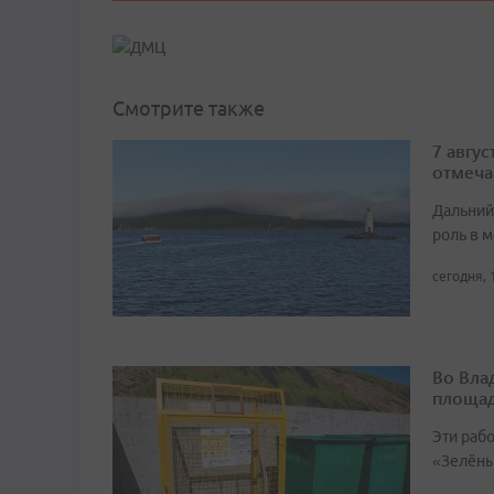
Смотрите также
7 авгу
отмеча
Дальний
роль в м
сегодня, 
Во Вла
площа
Эти раб
«Зелёны