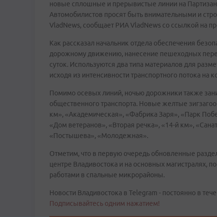
новые сплошные и прерывистые линии на Партизанс
Автомобилистов просят быть внимательными и стр
VladNews, сообщает РИА VladNews со ссылкой на п
Как рассказал начальник отдела обеспечения безо
дорожному движению, нанесение пешеходных перех
суток. Используются два типа материалов для разме
исходя из интенсивности транспортного потока на к
Помимо осевых линий, ночью дорожники также зан
общественного транспорта. Новые желтые зигзагоо
км», «Академическая», «Фабрика Заря», «Парк Побе
«Дом ветеранов», «Вторая речка», «14-й км», «Сана
«Постышева», «Молодежная».
Отметим, что в первую очередь обновленные разд
центре Владивостока и на основных магистралях, п
работами в спальные микрорайоны.
Новости Владивостока в Telegram - постоянно в тече
Подписывайтесь одним нажатием!