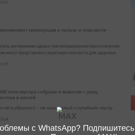
14:21
напоминают приморцам о пользе и опасности
огаты витаминами однако при неправильном приготовлении
нии могут представлять серьёзную опасность для здоровья
15:23
600 тонн мусора собрали и вывезли с улиц
остока в июлей
я часть убранного – так называемый «случайный» мусор
13:24
облемы с WhatsApp? Подпишитесь