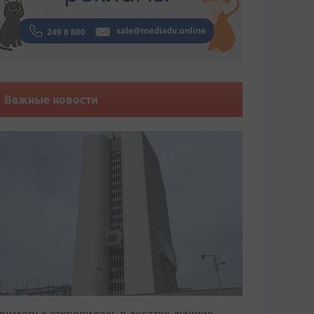
Важные новости
риморье закрепилось в десятке лучших