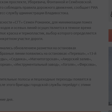
ком проспекте, Уборевича, Фонтанной и Семёновской.
ого соблюдать правила дорожного движения, сообщает РИА
ресс-службу администрации Владивостока.
пасности «СГТ» Семен Романюк, для минимизации помех
одов и осевых линий осуществляется в темное время
тки: краска и термопластик, выбор которого определяется
онкретном участке дороги.
имались обновлением разметки на остановках
бразные линии появились на остановках «Перевал», «13-й
ды», «Седанка», «Магнитогорская», «Амурский залив»,
торная», «Инструментальный завод», «Гоголя», «Фирсова»,
елительные полосы и пешеходные переходы появятся в
осле этого бригады городской службы перейдут с этими
ние дня.
П