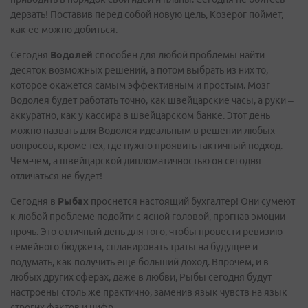
дерзать! Поставив перед собой новую цель, Козерог поймет,
как ее можно добиться.
Сегодня
Водолей
способен для любой проблемы найти
десяток возможных решений, а потом выбрать из них то,
которое окажется самым эффективным и простым. Мозг
Водолея будет работать точно, как швейцарские часы, а руки –
аккуратно, как у кассира в швейцарском банке. Этот день
можно назвать для Водолея идеальным в решении любых
вопросов, кроме тех, где нужно проявить тактичный подход.
Чем-чем, а швейцарской дипломатичностью он сегодня
отличаться не будет!
Сегодня в
Рыбах
проснется настоящий бухгалтер! Они сумеют
к любой проблеме подойти с ясной головой, прогнав эмоции
прочь. Это отличный день для того, чтобы провести ревизию
семейного бюджета, спланировать траты на будущее и
подумать, как получить еще больший доход. Впрочем, и в
любых других сферах, даже в любви, Рыбы сегодня будут
настроены столь же практично, заменив язык чувств на язык
строгих фактов и цифр.