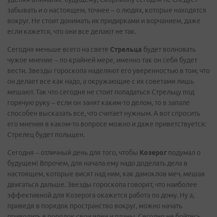
забывать и о настоящем, точнее – о людях, которые находятся
вокруг. Не стоит донимать их придирками и ворчанием, даже
если кажется, что они все делают не так.
Сегодня меньше всего на свете
Стрельца
будет волновать
чужое мнение – по крайней мере, именно так он себя будет
вести. Звезды гороскопа наделяют его уверенностью в том, что
он делает все как надо, а окружающие с их советами лишь
мешают. Так что сегодня не стоит попадаться Стрельцу под
горячую руку – если он занят каким-то делом, то в запале
способен высказать все, что считает нужным. А вот спросить
его мнения в каком-то вопросе можно и даже приветствуется:
Стрелец будет польщен.
Сегодня – отличный день для того, чтобы
Козерог
подумал о
будущем! Впрочем, для начала ему надо доделать дела в
настоящем, которые висят над ним, как дамоклов меч, мешая
двигаться дальше. Звезды гороскопа говорят, что наиболее
эффективной для Козерога окажется работа по дому. Ну а,
приведя в порядок пространство вокруг, можно начать
приводить в порядок свои идеи и планы. Сегодня не бойтесь