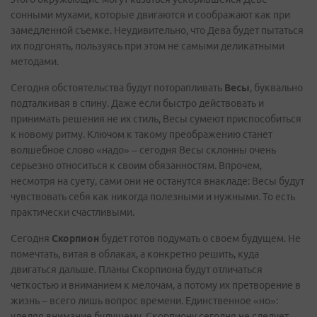
сонными мухами, которые двигаются и соображают как при
замедленной съемке. Неудивительно, что Дева будет пытаться
их подгонять, пользуясь при этом не самыми деликатными
методами.
Сегодня обстоятельства будут поторапливать
Весы
, буквально
подталкивая в спину. Даже если быстро действовать и
принимать решения не их стиль, Весы сумеют приспособиться
к новому ритму. Ключом к такому преображению станет
волшебное слово «надо» – сегодня Весы склонны очень
серьезно относиться к своим обязанностям. Впрочем,
несмотря на суету, сами они не останутся внакладе: Весы будут
чувствовать себя как никогда полезными и нужными. То есть
практически счастливыми.
Сегодня
Скорпион
будет готов подумать о своем будущем. Не
помечтать, витая в облаках, а конкретно решить, куда
двигаться дальше. Планы Скорпиона будут отличаться
четкостью и вниманием к мелочам, а потому их претворение в
жизнь – всего лишь вопрос времени. Единственное «но»:
уделяя внимание будущему, Скорпиону сегодня не следует