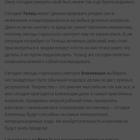
Овну сегодня умерить свой пыл, иначе так и до бунта недалеко.
Сегодня
Телец
может демонстрировать упадок сил и
нежелание концентрироваться на любых деловых вопросах.
Даже если он захочет, то вряд ли сумеет проявить инициативу,
поэтому звезды гороскопа советуют ему не напрягаться. Если
ситуация потребует от Тельца активных действий, ему стоит
присмотреться к людям вокруг: кто-то из них точно знает, что
делать, и не прочь поруководить. Тельцу же сегодня полезно
позволить немного собой покомандовать.
Сегодня звезды гороскопа советуют
Близнецам
выбирать
нестандартные пути: обычный подход к делам не даст нужных
результатов. Творчество – это умение мыслить не так как все, и
оно сегодня пригодится Близнецам даже в самых практичных
вопросах. Придумать хитрый рабочий план, превратить
разговор с начальником в театральную постановку – сегодня
Близнецы будут способны на самые невероятные,
непредсказуемые ходы. Их изобретательность и креатив не
будут знать предела!
Сегодня мысли
Рака
будут постоянно вертеться вокруг