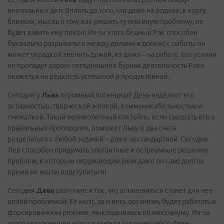
неотложных дел. Вплоть до того, что даже на отдыхе, в кругу
близких, мысль о том, как решить ту или иную проблему, не
будет давать ему покоя! Из-за этого бедный Рак способен
буквально разрываться между делами и домом; с работы он
может украдкой звонить домой, из дома – на работу. Его усилия
не пропадут даром: сегодняшняя бурная деятельность Рака
окажется на редкость успешной и продуктивной.
Сегодня у
Льва
огромный потенциал! День наделяет его
активностью, творческой жилкой, коммуникабельностью и
смекалкой. Такой великолепный коктейль, если смешать его в
правильных пропорциях, поможет Льву в два счета
разделаться с любой задачей – даже нестандартной. Сегодня
Лев способен придумать элегантные и остроумные решения
проблем, к которым окружающие (или даже он сам) долгое
время не могли подступиться!
Сегодня
Дева
разгонится так, что остановиться станет для нее
целой проблемой! Ее мозг, да и весь организм, будет работать в
форсированном режиме, выкладываясь по максимуму. Из-за
этого окружающие могут казаться ускорившейся Деве