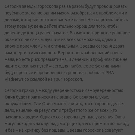
Сегодня звезды гороскопа раз за разом будут провоцировать
неуёмное желание одним махом разобраться с проблемами и
делами, которые тяготили вас уже давно. Не сопротивляйтесь
этому порыву: день действительно хорош для того, чтобы
довести до конца ранее начатое. Возможно, принятое решение
окажется не самым лучшим из всех возможных, однако
вполне приемлемым и оптимальным. Звезды сегодня дарят
вам энергию и активность. Вероятность заболеваний очень
мала, но есть риск травматизма. В лечении и профилактике не
ищите сложных путей – сегодня наиболее эффективными
будут простые и проверенные средства, сообщает РИА
VladNews со ссылкой на 1001 Гороскоп.
Сегодня граница между уверенностью и самоуверенностью
Овна
будет практически не видна. Во всяком случае,
окружающим. Сам Овен может считать, что он просто делает
дело, нацелен на результат и требует того же от всех, кто
находится рядом. Однако со стороны ценные указания Овна
могут походить на кнут надсмотрщика, а его прямота по поводу
и без – на критику без пощады. Звезды гороскопа советуют