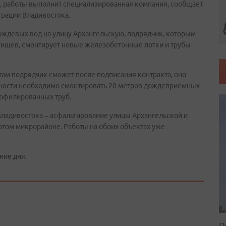
, работы выполнит специализированная компания, сообщает
трации Владивостока.
дождевых вод на улицу Архангельскую, подрядчик, которым
тищев, смонтирует новые железобетонные лотки и трубы
отам подрядчик сможет после подписания контракта, оно
ности необходимо смонтировать 20 метров дождеприемных
рофилированных труб.
 Владивостока – асфальтирование улицы Архангельской и
этом микрорайоне. Работы на обоих объектах уже
ние дня.
П