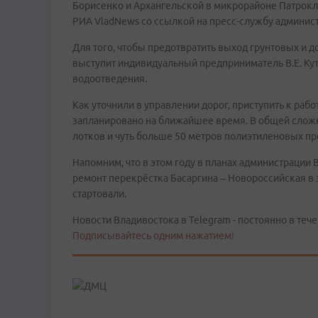
Борисенко и Архангельской в микрорайоне Патрокл
РИА VladNews со ссылкой на пресс-службу админис
Для того, чтобы предотвратить выход грунтовых и 
выступит индивидуальный предприниматель В.Е. Ку
водоотведения.
Как уточнили в управлении дорог, приступить к раб
запланировано на ближайшее время. В общей слож
лотков и чуть больше 50 метров полиэтиленовых п
Напомним, что в этом году в планах администрации
ремонт перекрёстка Басаргина – Новороссийская в 
стартовали.
Новости Владивостока в Telegram - постоянно в тече
Подписывайтесь одним нажатием!