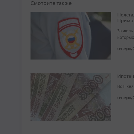
Смотрите также
Нелега
Примо
За июль 
которых
сегодня, 
Ипотеч
Во II кв
сегодня, 