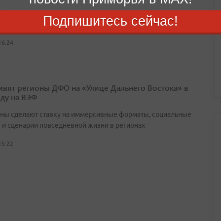
збежать искусственного дефицита и спекуляций, в крае
Подпишитесь сейчас!
ают действовать временные меры предосторожности
16:24
ивят регионы ДФО на «Улице Дальнего Востока» в
оду на ВЭФ
ны сделают ставку на иммерсивные форматы, социальные
 и сценарии повседневной жизни в регионах
15:22