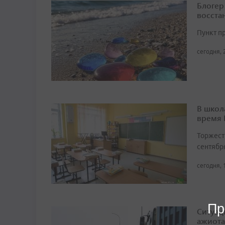
Блогер
восста
Пункт п
сегодня, 
В школ
время
Торжест
сентябр
сегодня, 
Пр
Ситуац
ажиота