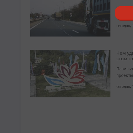
Чтобы и
продолж
сегодня, 
Чем уд
этом г
Павильо
проекты
сегодня, 