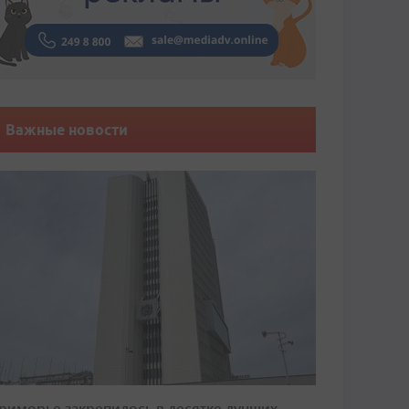
Важные новости
риморье закрепилось в десятке лучших