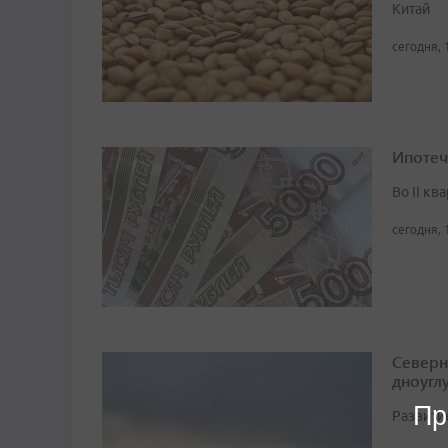
Китай
сегодня, 
Ипотеч
Во II кв
сегодня, 
Северн
дноугл
Пр
Развити