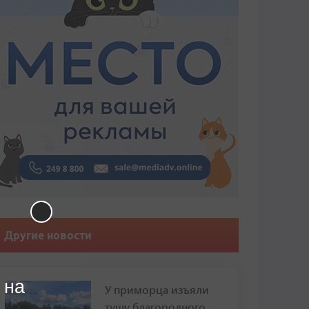
Другие новости
 на
У приморца изъяли
тушу благородного