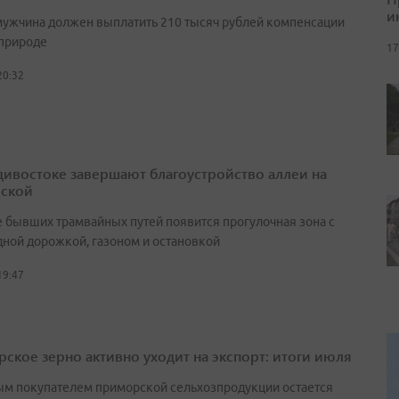
и
мужчина должен выплатить 210 тысяч рублей компенсации
природе
17
20:32
дивостоке завершают благоустройство аллеи на
ской
е бывших трамвайных путей появится прогулочная зона с
ной дорожкой, газоном и остановкой
19:47
ское зерно активно уходит на экспорт: итоги июля
м покупателем приморской сельхозпродукции остается