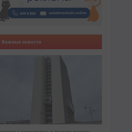
Важные новости
риморье закрепилось в десятке лучших