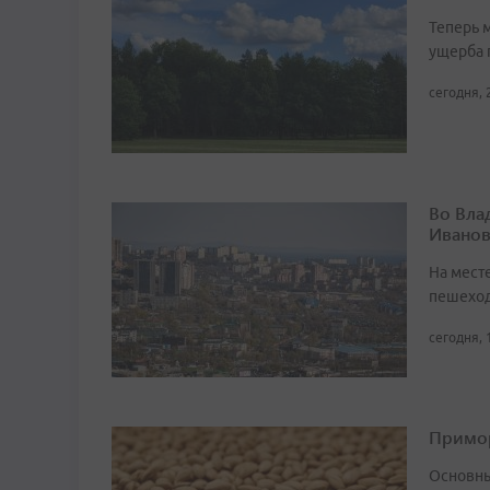
Теперь 
ущерба 
сегодня, 
Во Вла
Иванов
На мест
пешеход
сегодня, 
Примор
Основны