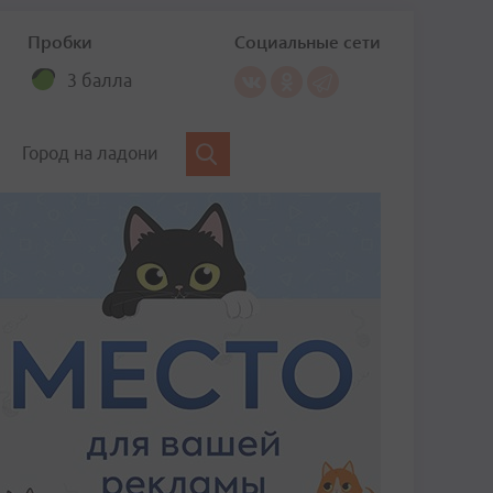
Пробки
Социальные сети
3 балла
Город на ладони