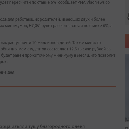
дет пересчитан по ставке 6%, сообщает РИА VladNews со
 года для работающих родителей, имеющих двух и более
ых минимумов, НДФЛ будет рассчитываться по ставке 6%, а
орых растут почти 10 миллионов детей. Также министр
обия для мам-студенток составляет 12,5 тысячи рублей за
 будет равен прожиточному минимуму в месяц, что позволит
рок.
ние дня.
орца изъяли тушу благородного оленя
П