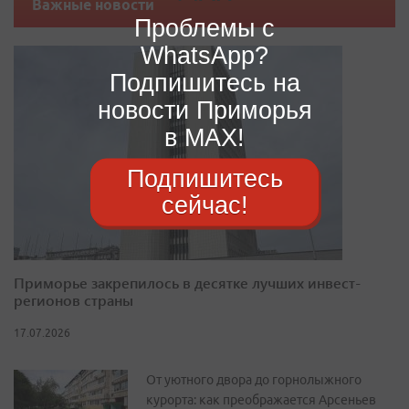
Важные новости
Проблемы с
WhatsApp?
Подпишитесь на
новости Приморья
в MAX!
Подпишитесь
сейчас!
Приморье закрепилось в десятке лучших инвест-
регионов страны
17.07.2026
От уютного двора до горнолыжного
курорта: как преображается Арсеньев