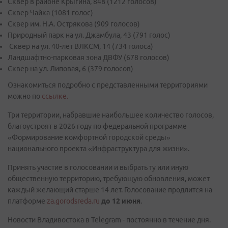
Сквер в районе Крыгина, 84в (1212 голосов)
Сквер Чайка (1081 голос)
Сквер им. Н.А. Острякова (909 голосов)
Природный парк на ул. Джамбула, 43 (791 голос)
Сквер на ул. 40-лет ВЛКСМ, 14 (734 голоса)
Ландшафтно-парковая зона ДВФУ (678 голосов)
Сквер на ул. Липовая, 6 (379 голосов)
Ознакомиться подробно с представленными территориями
можно по
ссылке.
Три территории, набравшие наибольшее количество голосов,
благоустроят в 2026 году по федеральной программе
«Формирование комфортной городской среды»
национального проекта «Инфраструктура для жизни».
Принять участие в голосовании и выбрать ту или иную
общественную территорию, требующую обновления, может
каждый желающий старше 14 лет. Голосование продлится на
платформе
za.gorodsreda.ru
до 12 июня
.
Новости Владивостока в Telegram - постоянно в течение дня.