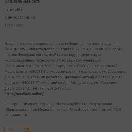
Социальные сети
vkontakte
Одноклассники
Телеграм
На данном сайте распространяется информация сетевого издания
"VLADNEWS" - свидетельство о регистрации СМИ ЭЛ № ФС 77 - 72742,
выдано Федеральной службой по надзору в сфере связи,
информационных технологий и массовых коммуникаций
(Роскомнадзор) 17 мая 2018 г. Учредитель ООО "Дальневосточный
Медиа Центр". 690091, Приморский край, г. Владивосток, ул. Уборевича,
д.20А, офис 13. Главный редактор Юркевич Дмитрий Юрьевич. Адрес
редакции: 690091, Приморский край, г. Владивосток, ул. Уборевича,
д.20А, офис 13. Тел.: +7 (423) 2-415-600.
https://mediadv.online/
Электронный адрес редакции: vladnews@inbox.ru. Отдел продаж
«Дальневосточный Медиа Центр» sale@mediadv.online. Тел.: +7 (423)
249-8-800. 18+