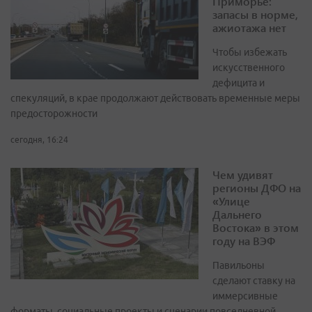
Приморье:
запасы в норме,
ажиотажа нет
Чтобы избежать
искусственного
дефицита и
спекуляций, в крае продолжают действовать временные меры
предосторожности
сегодня, 16:24
Чем удивят
регионы ДФО на
«Улице
Дальнего
Востока» в этом
году на ВЭФ
Павильоны
сделают ставку на
иммерсивные
форматы, социальные проекты и сценарии повседневной