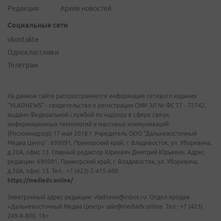
Редакция
Архив новостей
Социальные сети
vkontakte
Одноклассники
Телеграм
На данном сайте распространяется информация сетевого издания
"VLADNEWS" - свидетельство о регистрации СМИ ЭЛ № ФС 77 - 72742,
выдано Федеральной службой по надзору в сфере связи,
информационных технологий и массовых коммуникаций
(Роскомнадзор) 17 мая 2018 г. Учредитель ООО "Дальневосточный
Медиа Центр". 690091, Приморский край, г. Владивосток, ул. Уборевича,
д.20А, офис 13. Главный редактор Юркевич Дмитрий Юрьевич. Адрес
редакции: 690091, Приморский край, г. Владивосток, ул. Уборевича,
д.20А, офис 13. Тел.: +7 (423) 2-415-600.
https://mediadv.online/
Электронный адрес редакции: vladnews@inbox.ru. Отдел продаж
«Дальневосточный Медиа Центр» sale@mediadv.online. Тел.: +7 (423)
249-8-800. 18+