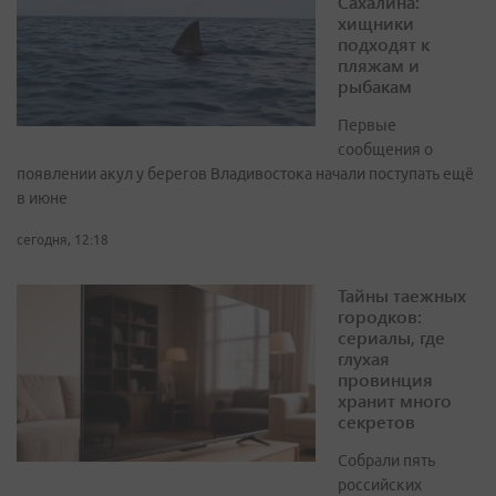
Сахалина:
хищники
подходят к
пляжам и
рыбакам
Первые
сообщения о
появлении акул у берегов Владивостока начали поступать ещё
в июне
сегодня, 12:18
Тайны таежных
городков:
сериалы, где
глухая
провинция
хранит много
секретов
Собрали пять
российских