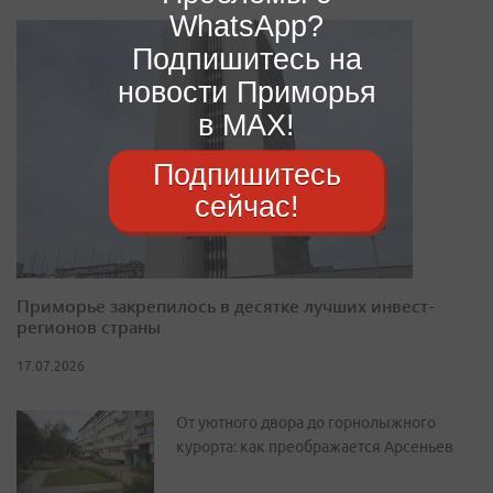
WhatsApp?
Подпишитесь на
новости Приморья
в MAX!
Подпишитесь
сейчас!
Приморье закрепилось в десятке лучших инвест-
регионов страны
17.07.2026
От уютного двора до горнолыжного
курорта: как преображается Арсеньев