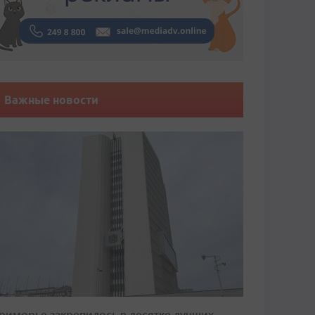
Важные новости
риморье закрепилось в десятке лучших