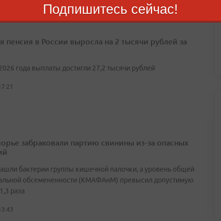
Подпишитесь сейчас!
я пенсия в России выросла на 2 тысячи рублей за
2026 года выплаты достигли 27,2 тысячи рублей
17:21
орье забраковали партию свинины из-за опасных
ий
нашли бактерии группы кишечной палочки, а уровень общей
альной обсемененности (КМАФАнМ) превысил допустимую
1,3 раза
13:43