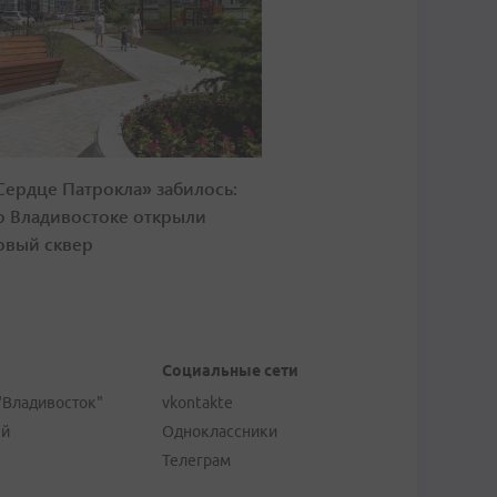
Сердце Патрокла» забилось:
о Владивостоке открыли
овый сквер
Социальные сети
"Владивосток"
vkontakte
ей
Одноклассники
Телеграм