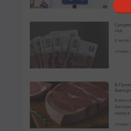
Средня
год
К июлю 
сегодня, 
В Прим
бактер
В мясе 
бактери
норму в 
сегодня, 