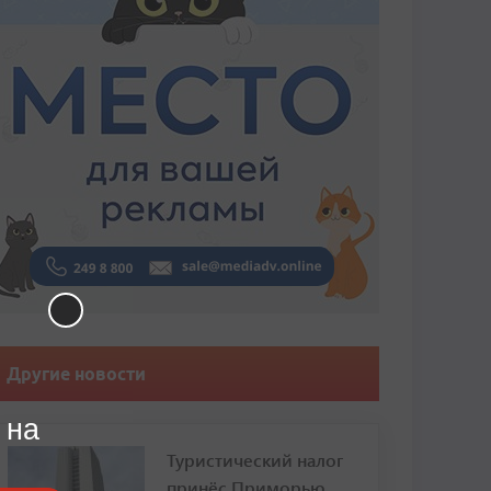
Другие новости
 на
Туристический налог
принёс Приморью