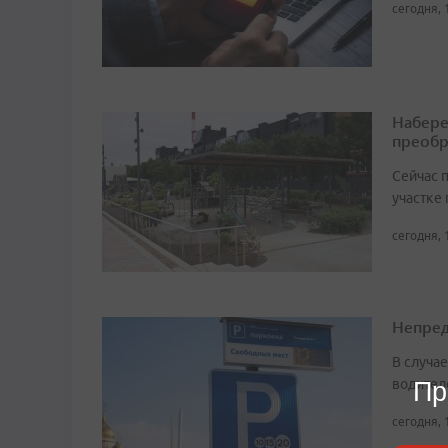
сегодня, 
Набере
преобр
Сейчас 
участке
сегодня, 
Непред
В случа
водител
Пр
сегодня, 