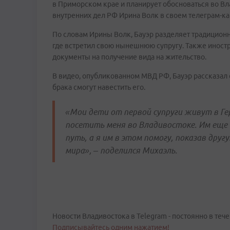
в Приморском крае и планирует обосноваться во В
внутренних дел РФ Ирина Волк в своем телеграм-ка
По словам Ирины Волк, Бауэр разделяет традицион
где встретил свою нынешнюю супругу. Также иностр
документы на получение вида на жительство.
В видео, опубликованном МВД РФ, Бауэр рассказал о
брака смогут навестить его.
«Мои дети от первой супруги живут в Ге
посетить меня во Владивостоке. Им еще
путь, а я им в этом помогу, показав дру
мира», – поделился Михаэль.
Новости Владивостока в Telegram - постоянно в тече
Подписывайтесь одним нажатием!