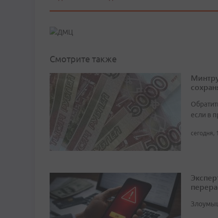
Смотрите также
Минтру
сохран
Обратит
если в 
сегодня, 
Экспер
перера
Злоумыш