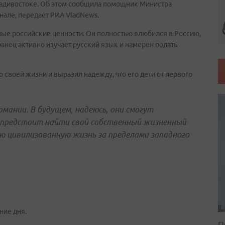
ладивостоке. Об этом сообщила помощник Министра
нале, передает РИА VladNews.
ные российские ценности. Он полностью влюбился в Россию,
анец активно изучает русский язык и намерен подать
 своей жизни и выразил надежду, что его дети от первого
рмании. В будущем, надеюсь, они смогут
 предстоит найти свой собственный жизненный
гую цивилизованную жизнь за пределами западного
ние дня.
П