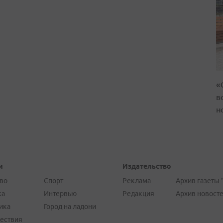
«
в
н
и
Издательство
во
Спорт
Реклама
Архив газеты 
ка
Интервью
Редакция
Архив новост
ика
Город на ладони
ествия