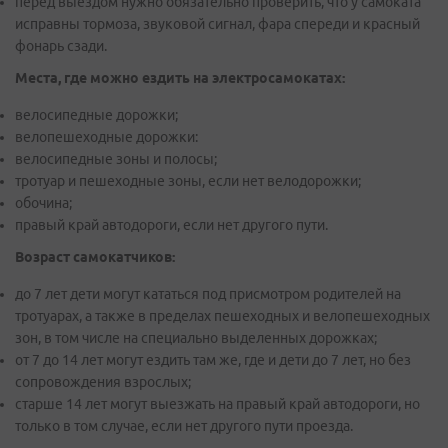
перед выездом нужно обязательно проверить, что у самоката
исправны тормоза, звуковой сигнал, фара спереди и красный
фонарь сзади.
Места, где можно ездить на электросамокатах:
велосипедные дорожки;
велопешеходные дорожки:
велосипедные зоны и полосы;
тротуар и пешеходные зоны, если нет велодорожки;
обочина;
правый край автодороги, если нет другого пути.
Возраст самокатчиков:
до 7 лет дети могут кататься под присмотром родителей на
тротуарах, а также в пределах пешеходных и велопешеходных
зон, в том числе на специально выделенных дорожках;
от 7 до 14 лет могут ездить там же, где и дети до 7 лет, но без
сопровождения взрослых;
старше 14 лет могут выезжать на правый край автодороги, но
только в том случае, если нет другого пути проезда.