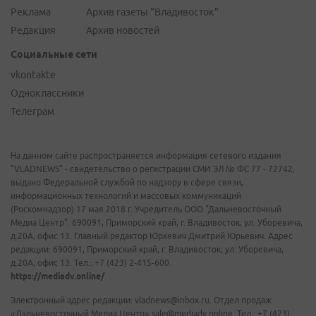
Реклама
Архив газеты "Владивосток"
Редакция
Архив новостей
Социальные сети
vkontakte
Одноклассники
Телеграм
На данном сайте распространяется информация сетевого издания
"VLADNEWS" - свидетельство о регистрации СМИ ЭЛ № ФС 77 - 72742,
выдано Федеральной службой по надзору в сфере связи,
информационных технологий и массовых коммуникаций
(Роскомнадзор) 17 мая 2018 г. Учредитель ООО "Дальневосточный
Медиа Центр". 690091, Приморский край, г. Владивосток, ул. Уборевича,
д.20А, офис 13. Главный редактор Юркевич Дмитрий Юрьевич. Адрес
редакции: 690091, Приморский край, г. Владивосток, ул. Уборевича,
д.20А, офис 13. Тел.: +7 (423) 2-415-600.
https://mediadv.online/
Электронный адрес редакции: vladnews@inbox.ru. Отдел продаж
«Дальневосточный Медиа Центр» sale@mediadv.online. Тел.: +7 (423)