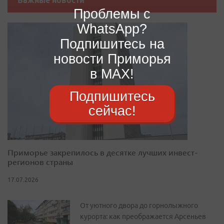
Важные новости
Проблемы с
WhatsApp?
Подпишитесь на
новости Приморья
в MAX!
Подпишитесь
сейчас!
Приморье закрепилось в десятке лучших инвест-
регионов страны
17.07.2026
От уютного двора до горнолыжного
курорта: как преображается Арсеньев