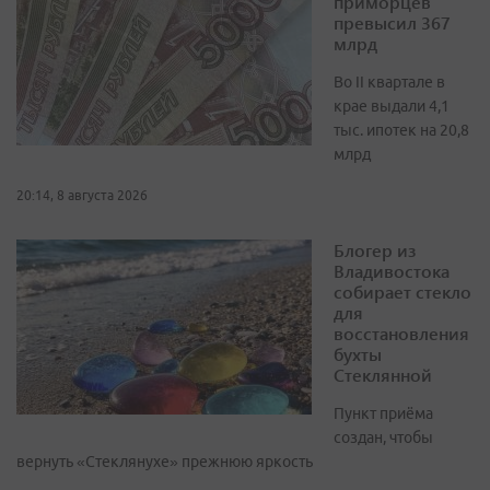
приморцев
превысил 367
млрд
Во II квартале в
крае выдали 4,1
тыс. ипотек на 20,8
млрд
20:14, 8 августа 2026
Блогер из
Владивостока
собирает стекло
для
восстановления
бухты
Стеклянной
Пункт приёма
создан, чтобы
вернуть «Стеклянухе» прежнюю яркость