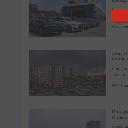
Большин
до 3 мл
9:55, 7 а
Аналит
пробег
Среднег
тыс. км.
9:51, 7 а
Продаж
Примо
Большин