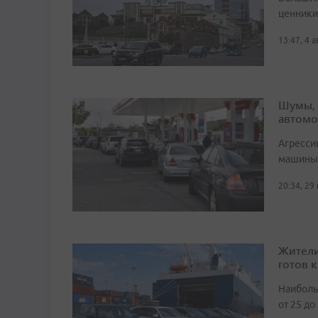
ценники 
13:47, 4 
Шумы, 
автомо
Агресси
машины 
20:34, 29
Жители
готов к
Наиболь
от 25 до