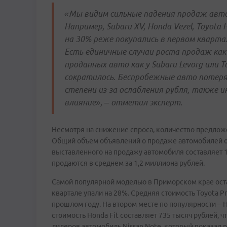
«Мы видим сильные падения продаж авто
Например, Subaru XV, Honda Vezel, Toyota H
на 30% реже покупались в первом кварта
Есть единичные случаи роста продаж как 
проданных авто как у Subaru Levorg или 
сократилось. Беспробежные авто потерял
степени из-за ослабления рубля, также и
влияние», – отметил эксперт.
Несмотря на снижение спроса, количество предлож
Общий объем объявлений о продаже автомобилей оц
выставленного на продажу автомобиля составляет 
продаются в среднем за 1,2 миллиона рублей.
Самой популярной моделью в Приморском крае остае
квартале упали на 28%. Средняя стоимость Toyota Pr
прошлом году. На втором месте по популярности – H
стоимость Honda Fit составляет 735 тысяч рублей, ч
лидеров автомобиль Nissan Note, который показал р