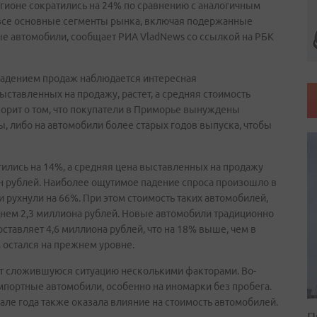
гионе сократились на 24% по сравнению с аналогичным
 все основные сегменты рынка, включая подержанные
ые автомобили, сообщает РИА VladNews со ссылкой на РБК
падением продаж наблюдается интересная
ыставленных на продажу, растет, а средняя стоимость
ворит о том, что покупатели в Приморье вынуждены
, либо на автомобили более старых годов выпуска, чтобы
ились на 14%, а средняя цена выставленных на продажу
он рублей. Наиболее ощутимое падение спроса произошло в
 рухнули на 66%. При этом стоимость таких автомобилей,
еднем 2,3 миллиона рублей. Новые автомобили традиционно
ставляет 4,6 миллиона рублей, что на 18% выше, чем в
 остался на прежнем уровне.
ет сложившуюся ситуацию несколькими факторами. Во-
импортные автомобили, особенно на иномарки без пробега.
але года также оказала влияние на стоимость автомобилей.
П