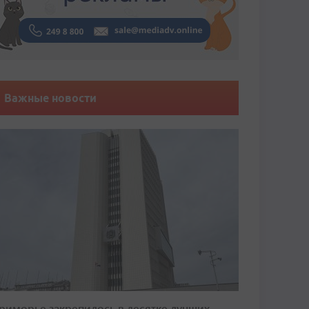
Важные новости
риморье закрепилось в десятке лучших