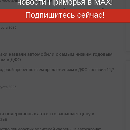
новости Приморья в MAX!
ство потенциальных покупателей ориентируются на бюджет
Подпишитесь сейчас!
н рублей
вгуста 2026
ики назвали автомобили с самым низким годовым
ом в ДФО
одовой пробег по всем предложениям в ДФО составил 11,7
вгуста 2026
а подержанных авто: кто завышает цену в
рье
ство приморских водителей уверены: в автосалонах