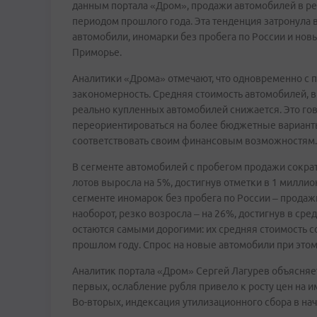
данным портала «Дром», продажи автомобилей в ре
периодом прошлого года. Эта тенденция затронула
автомобили, иномарки без пробега по России и нов
Приморье.
Аналитики «Дрома» отмечают, что одновременно с 
закономерность. Средняя стоимость автомобилей, в
реально купленных автомобилей снижается. Это го
переориентироваться на более бюджетные варианты
соответствовать своим финансовым возможностям.
В сегменте автомобилей с пробегом продажи сократ
лотов выросла на 5%, достигнув отметки в 1 милли
сегменте иномарок без пробега по России – продажи
наоборот, резко возросла – на 26%, достигнув в ср
остаются самыми дорогими: их средняя стоимость со
прошлом году. Спрос на новые автомобили при этом
Аналитик портала «Дром» Сергей Лагурев объясня
первых, ослабление рубля привело к росту цен на 
Во-вторых, индексация утилизационного сбора в нач