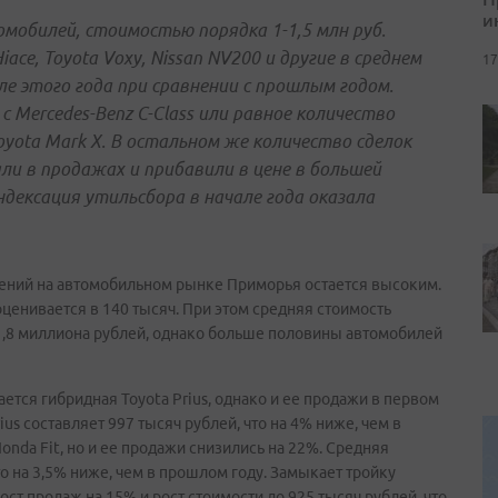
и
мобилей, стоимостью порядка 1-1,5 млн руб.
iace, Toyota Voxy, Nissan NV200 и другие в среднем
17
ле этого года при сравнении с прошлым годом.
с Mercedes-Benz C-Class или равное количество
Toyota Mark X. В остальном же количество сделок
и в продажах и прибавили в цене в большей
ндексация утильсбора в начале года оказала
ений на автомобильном рынке Приморья остается высоким.
енивается в 140 тысяч. При этом средняя стоимость
1,8 миллиона рублей, однако больше половины автомобилей
тся гибридная Toyota Prius, однако и ее продажи в первом
ius составляет 997 тысяч рублей, что на 4% ниже, чем в
onda Fit, но и ее продажи снизились на 22%. Средняя
то на 3,5% ниже, чем в прошлом году. Замыкает тройку
ост продаж на 15% и рост стоимости до 925 тысяч рублей, что