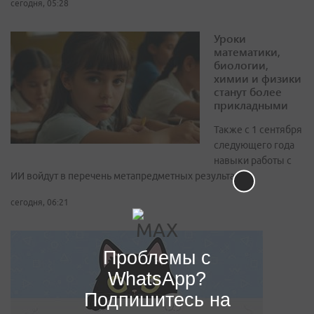
сегодня, 05:28
Уроки
математики,
биологии,
химии и физики
станут более
прикладными
Также с 1 сентября
следующего года
навыки работы с
ИИ войдут в перечень метапредметных результатов
сегодня, 06:21
Проблемы с
WhatsApp?
Подпишитесь на