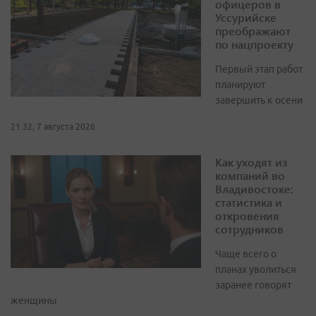
офицеров в
Уссурийске
преображают
по нацпроекту
Первый этап работ
планируют
завершить к осени
21:32, 7 августа 2026
Как уходят из
компаний во
Владивостоке:
статистика и
откровения
сотрудников
Чаще всего о
планах уволиться
заранее говорят
женщины