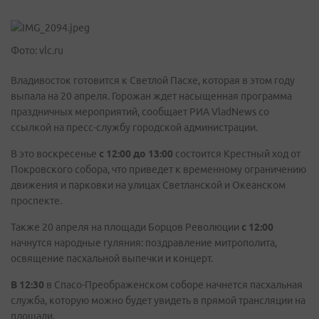
Фото: vlc.ru
Владивосток готовится к Светлой Пасхе, которая в этом году
выпала на 20 апреля. Горожан ждет насыщенная программа
праздничных мероприятий, сообщает РИА VladNews со
ссылкой на пресс-службу городской администрации.
В это воскресенье
с 12:00 до 13:00
состоится Крестный ход от
Покровского собора, что приведет к временному ограничению
движения и парковки на улицах Светланской и Океанском
проспекте.
Также 20 апреля на площади Борцов Революции
с 12:00
начнутся народные гуляния: поздравление митрополита,
освящение пасхальной выпечки и концерт.
В 12:30
в Спасо-Преображенском соборе начнется пасхальная
служба, которую можно будет увидеть в прямой трансляции на
площади.