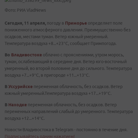
Фото: РИА VladNews
Сегодня, 11 апреля,
погоду в
Приморье
определяет поле
пониженного атмосферного давления. Преимущественно без
осадков, местами туман. Ветер южный умеренный.
Температура воздуха +8...+23°C, сообщает Примпогода.
Во
Владивостоке
облачно с прояснениями, утром морось,
туман, ослабевающий в середине дня. Ветер юго-восточный
умеренный, во второй половине дня до сильного. Температура
воздуха +7...+9°C, в пригороде +11...+13°C.
В
Уссурийске
переменная облачность, без осадков. Ветер
южный умеренный.Температура воздуха +17...+19°C.
В
Находке
переменная облачность, без осадков. Ветер
переменных направлений слабый до умеренного. Температура
воздуха +12...+14°C.
Новости Владивостока в Telegram - постоянно в течение дня.
Подписывайтесь одним нажатием!