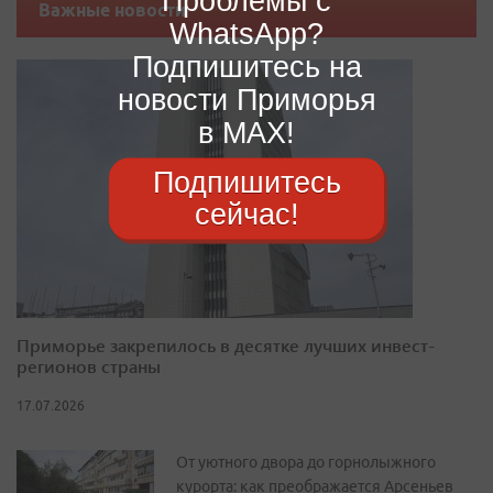
Проблемы с
Важные новости
WhatsApp?
Подпишитесь на
новости Приморья
в MAX!
Подпишитесь
сейчас!
Приморье закрепилось в десятке лучших инвест-
регионов страны
17.07.2026
От уютного двора до горнолыжного
курорта: как преображается Арсеньев