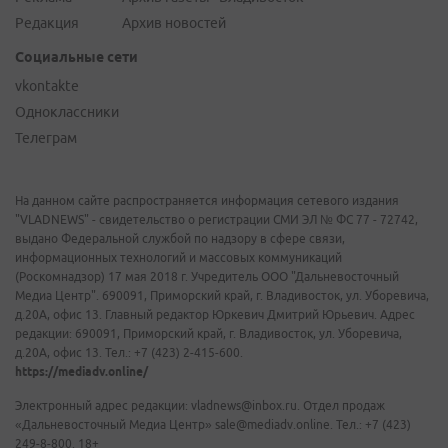
Редакция
Архив новостей
Социальные сети
vkontakte
Одноклассники
Телеграм
На данном сайте распространяется информация сетевого издания
"VLADNEWS" - свидетельство о регистрации СМИ ЭЛ № ФС 77 - 72742,
выдано Федеральной службой по надзору в сфере связи,
информационных технологий и массовых коммуникаций
(Роскомнадзор) 17 мая 2018 г. Учредитель ООО "Дальневосточный
Медиа Центр". 690091, Приморский край, г. Владивосток, ул. Уборевича,
д.20А, офис 13. Главный редактор Юркевич Дмитрий Юрьевич. Адрес
редакции: 690091, Приморский край, г. Владивосток, ул. Уборевича,
д.20А, офис 13. Тел.: +7 (423) 2-415-600.
https://mediadv.online/
Электронный адрес редакции: vladnews@inbox.ru. Отдел продаж
«Дальневосточный Медиа Центр» sale@mediadv.online. Тел.: +7 (423)
249-8-800. 18+