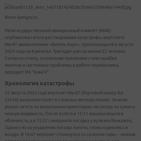
Фото: kamgov.ru
Межгосударственный авиационный комитет (МАК)
опубликовал итоги расследования катастрофы вертолета
Ми-8Т авиакомпании «Витязь-Аэро», произошедшей в августе
2024 года на Камчатке. Трагедия унесла жизни 22 человек.
Согласно отчету, основными причинами стали ошибки
пилотов и системные проблемы в работе перевозчика,
передает ИА "Кам24".
Хронология катастрофы
31 августа 2024 года вертолет Ми-8Т (бортовой номер RA-
25656) выполнял полет в сложных метеоусловиях. Экипаж
решил лететь по визуальным ориентирам, несмотря на туман и
низкую видимость. После взлета в 15:11 машина вошла в
облачность, а в 15:22 совершила посадку у вулкана Вачкажец.
Однако из-за ухудшения погоды пилоты снова поднялись в
воздух. В 16:07 вертолет столкнулся со склоном горы – экипаж