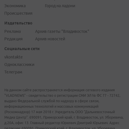
Экономика
Город на ладони
Происшествия
Издательство
Реклама
Архив газеты "Владивосток"
Редакция
Архив новостей
Социальные сети
vkontakte
Одноклассники
Телеграм
На данном сайте распространяется информация сетевого издания
"VLADNEWS" - свидетельство о регистрации СМИ ЭЛ № ФС 77 - 72742,
выдано Федеральной службой по надзору в сфере связи,
информационных технологий и массовых коммуникаций
(Роскомнадзор) 17 мая 2018 г. Учредитель ООО "Дальневосточный
Медиа Центр". 690091, Приморский край, г. Владивосток, ул. Уборевича,
д.20А, офис 13. Главный редактор Юркевич Дмитрий Юрьевич. Адрес
редакции: 690091, Приморский край, г. Владивосток, ул. Уборевича,