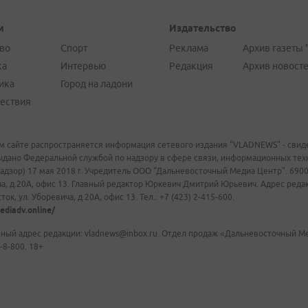
и
Издательство
во
Спорт
Реклама
Архив газеты 
ка
Интервью
Редакция
Архив новост
ика
Город на ладони
ествия
м сайте распространяется информация сетевого издания "VLADNEWS" - свиде
ыдано Федеральной службой по надзору в сфере связи, информационных те
адзор) 17 мая 2018 г. Учредитель ООО "Дальневосточный Медиа Центр". 69009
а, д.20А, офис 13. Главный редактор Юркевич Дмитрий Юрьевич. Адрес редакц
ок, ул. Уборевича, д.20А, офис 13. Тел.: +7 (423) 2-415-600.
ediadv.online/
ный адрес редакции: vladnews@inbox.ru. Отдел продаж «Дальневосточный Мед
-8-800. 18+