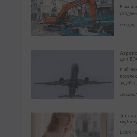
В насто
от здан
сегодня, 
Аэропо
дни ВЭ
К обслу
привлек
задейст
сегодня, 
Тест н
глубин
Всего 1