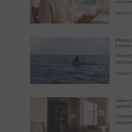
или лов
сегодня, 
Акулы 
к пляж
Первые 
поступа
сегодня, 
Тайны 
хранит
Собрали 
слишком