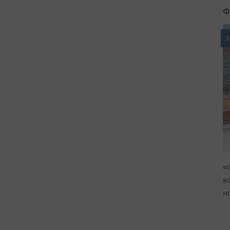
Ф
2
«
в
н