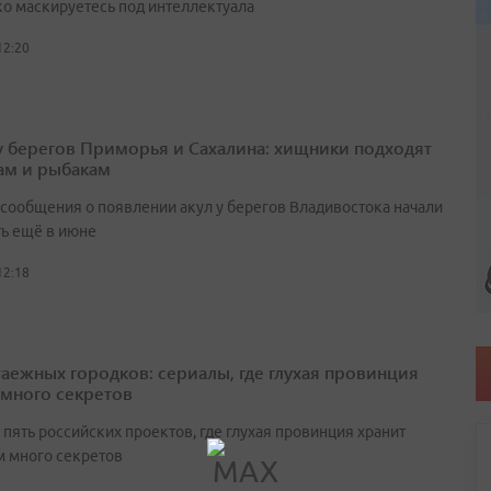
ко маскируетесь под интеллектуала
12:20
у берегов Приморья и Сахалина: хищники подходят
ам и рыбакам
сообщения о появлении акул у берегов Владивостока начали
ть ещё в июне
12:18
таежных городков: сериалы, где глухая провинция
 много секретов
пять российских проектов, где глухая провинция хранит
 много секретов