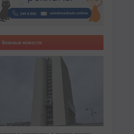
Важные новости
риморье закрепилось в десятке лучших