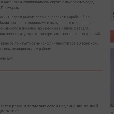
в Хасанском муниципальном округе с начала 2025 года,
 Приморья.
в. В январе в районе сел Филипповка и Барабаш были
я были признаны здоровыми и выпущены в отдаленные
пойманного в поселке Приморский в начале февраля,
илитационном центре от застарелых огнестрельных ранений.
 крае было изъято семь конфликтных тигров в Хасанском,
енском муниципальном районе.
ние дня.
ается ремонт тепловых сетей на улице Фонтанной
дивостоке
П