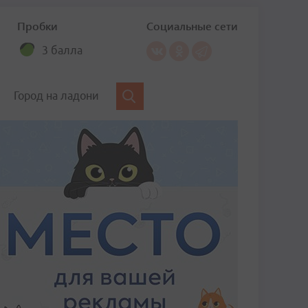
Пробки
Социальные сети
3 балла
Город на ладони