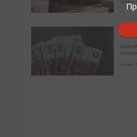
сегодня, 
Пр
Рост в
Примор
Средний
специали
сегодня, 