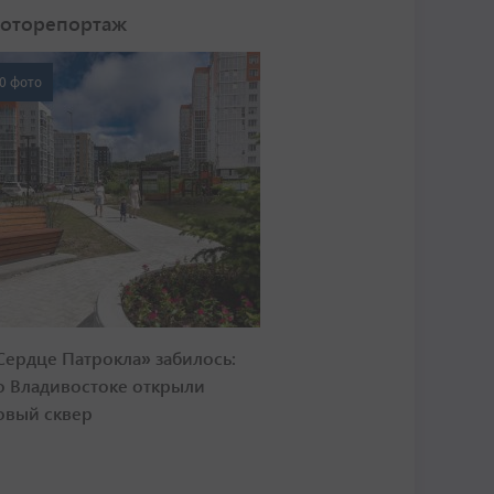
оторепортаж
0 фото
Сердце Патрокла» забилось:
о Владивостоке открыли
овый сквер