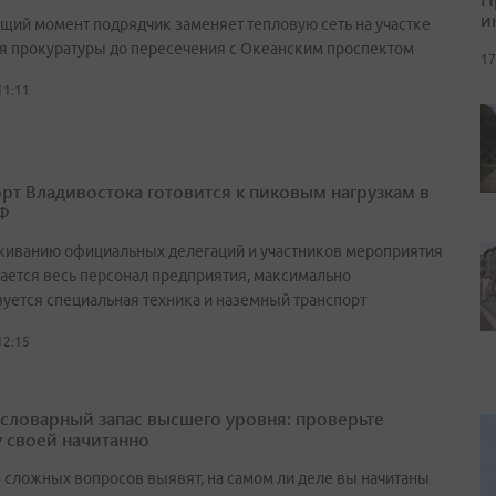
и
ящий момент подрядчик заменяет тепловую сеть на участке
ия прокуратуры до пересечения с Океанским проспектом
17
11:11
рт Владивостока готовится к пиковым нагрузкам в
Ф
живанию официальных делегаций и участников мероприятия
ается весь персонал предприятия, максимально
вуется специальная техника и наземный транспорт
12:15
а словарный запас высшего уровня: проверьте
у своей начитанно
0 сложных вопросов выявят, на самом ли деле вы начитаны