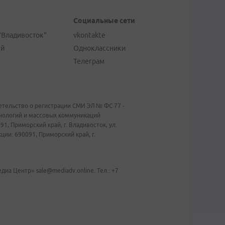
Социальные сети
"Владивосток"
vkontakte
ей
Одноклассники
Телеграм
тельство о регистрации СМИ ЭЛ № ФС 77 -
хнологий и массовых коммуникаций
1, Приморский край, г. Владивосток, ул.
ии: 690091, Приморский край, г.
иа Центр» sale@mediadv.online. Тел.: +7