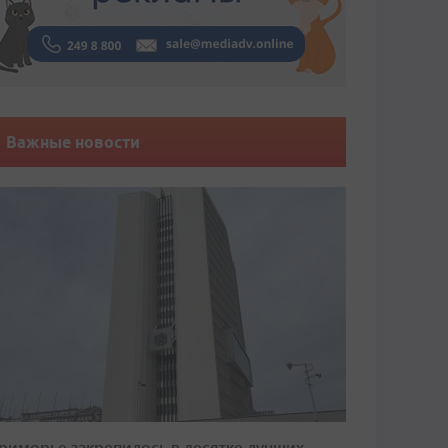
Важные новости
риморье закрепилось в десятке лучших