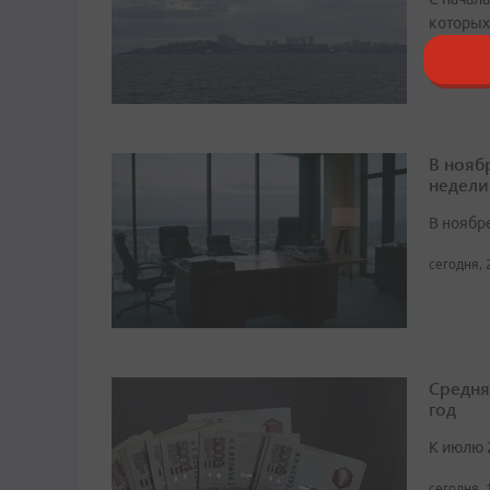
которых
сегодня, 
В нояб
недели
В ноябре
сегодня, 
Средня
год
К июлю 
сегодня, 