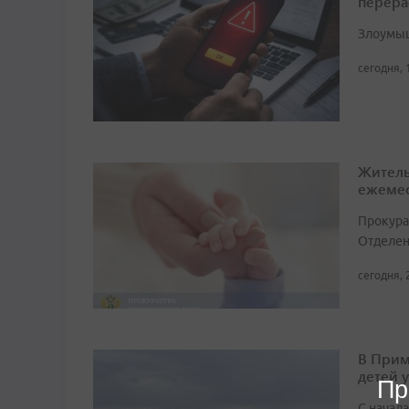
перера
Злоумыш
сегодня, 
Житель
ежемес
Прокура
Отделен
сегодня, 
В Прим
детей 
Пр
С начала