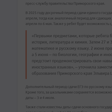
пресс-службу правительства Приморского края.
В 2025 году досрочный период сдачи единого госуда
апреля, тогда как аналогичный период для сдающих
апреля по 6 мая. Также у ребят будет возможность 
«Первыми предметами, которые ребята буд
история, литература и химия. Затем 27 и 
математике и русскому языку. 2 июня пр
а 5 июня – по биологии, географии и ин
предстоит продемонстрировать свои навык
иностранных языков», – уточнила замест
образования Приморского края Эльвира
Дополнительный период сдачи ЕГЭ по русскому язык
Кроме того, за школьниками сохраняется возможно
даты – 3 и 4 июля.
Также стали известны даты сдачи основного государ