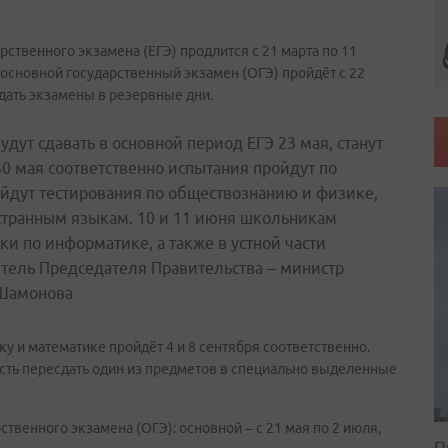
рственного экзамена (ЕГЭ) продлится с 21 марта по 11
 основной государственный экзамен (ОГЭ) пройдёт с 22
сдать экзамены в резервные дни.
ут сдавать в основной период ЕГЭ 23 мая, станут
30 мая соответственно испытания пройдут по
ойдут тестирования по обществознанию и физике,
остранным языкам. 10 и 11 июня школьникам
и по информатике, а также в устной части
итель Председателя Правительства – министр
 Шамонова
у и математике пройдёт 4 и 8 сентября соответственно.
сть пересдать один из предметов в специально выделенные
ственного экзамена (ОГЭ): основной – с 21 мая по 2 июля,
П