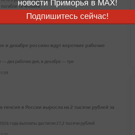
новости Приморья в MAX!
 погибли 18 человек
Подпишитесь сейчас!
22:18
ре и декабре россиян ждут короткие рабочие
 — два рабочих дня, в декабре — три
21:09
я пенсия в России выросла на 2 тысячи рублей за
2026 года выплаты достигли 27,2 тысячи рублей
17:21