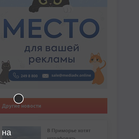
Другие новости
В Приморье хотят
 на
штрафовать