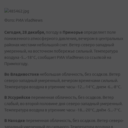
Фото: РИА VladNews
Сегодня, 28 декабря,
погоду в
Приморье
определяет
поле
пониженного атмосферного давления
,
вечером в центральных
районах местами небольшой снег. Ветер северо-западный
умеренный, на восточном побережье сильный. Температура
воздуха -5...-18°C, сообщает РИА VladNews со ссылкой на
Примпогоду.
Во
Владивостоке
небольшая облачность, без осадков. Ветер
северо-западный умеренный, вечером временами сильный.
Температура воздуха в утренние часы -12...-14°C, днем -6...-8°C.
В
Уссурийске
переменная облачность, без осадков. Ветер
слабый, во второй половине дня северо-западный умеренный.
Температура воздуха в утренние часы -18...-20°C, днём -5...-7°C.
В
Находке
переменная облачность, без осадков. Ветер северо-
западный умеренный до сильного. Температура воздуха в