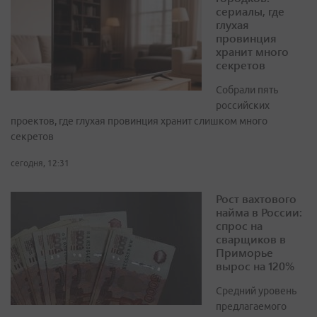
сериалы, где
глухая
провинция
хранит много
секретов
Собрали пять
российских
проектов, где глухая провинция хранит слишком много
секретов
сегодня, 12:31
Рост вахтового
найма в России:
спрос на
сварщиков в
Приморье
вырос на 120%
Средний уровень
предлагаемого