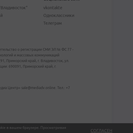
"Владивосток"
vkontakte
ей
Одноклассники
Телеграм
тельство о регистрации СМИ ЭЛ № ФС 77 -
хнологий и массовых коммуникаций
1, Приморский край, г. Владивосток, ул.
ии: 690091, Приморский край, г.
иа Центр» sale@mediadv.online. Тел.: +7
kie в вашем браузере.
Просматривая
СОГЛАСЕН