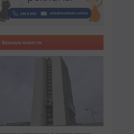
Важные новости
риморье закрепилось в десятке лучших