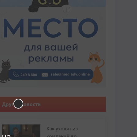
Другие новости
Как уходят из
 на
компаний во