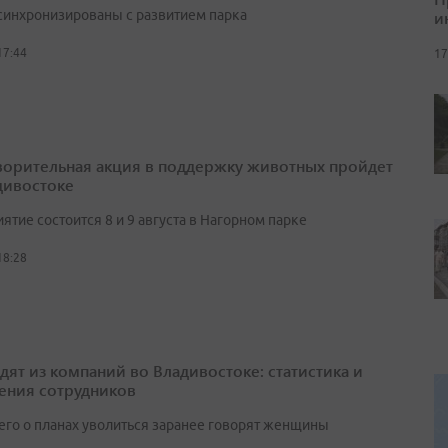
и
синхронизированы с развитием парка
17:44
17
ворительная акция в поддержку животных пройдет
дивостоке
тие состоится 8 и 9 августа в Нагорном парке
18:28
одят из компаний во Владивостоке: статистика и
ения сотрудников
его о планах уволиться заранее говорят женщины