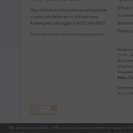
Общест
При любом использовании материалов
Полити
ссылка на vladnews.ru обязательна.
Коммерческий отдел 8 (423) 249-8800
Эконом
Происш
Политика обработки персональных данных
На данно
72742, в
(Роскомн
Уборевич
Владивост
https://m
Электрон
(423) 249
Мы используем cookie, чтобы улучшить ваше восприятие нашего сайт