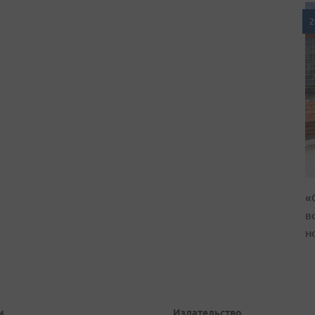
2
«
в
н
и
Издательство