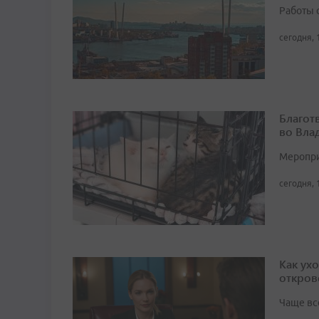
Работы 
сегодня, 
Благот
во Вла
Мероприя
сегодня, 
Как ух
откров
Чаще вс