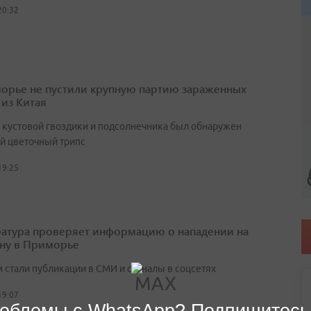
20:32
орье не пустили крупную партию зараженных
 из Китая
х кустовой гвоздики и подсолнечника был обнаружен
й цветочный трипс
19:25
атура проверяет информацию о нападении на
ну в Приморье
 стали публикации в СМИ и сигналы в соцсетях
19:07
облемы с WhatsApp? Подпишитесь