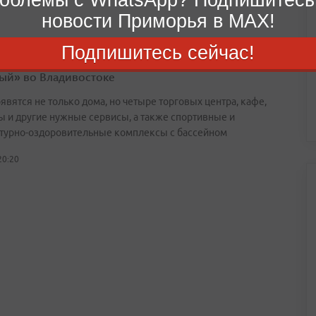
новости Приморья в MAX!
Подпишитесь сейчас!
 парк, школы и дороги: каким будет «Город
ый» во Владивостоке
явятся не только дома, но четыре торговых центра, кафе,
ы и другие нужные сервисы, а также спортивные и
турно-оздоровительные комплексы с бассейном
20:20