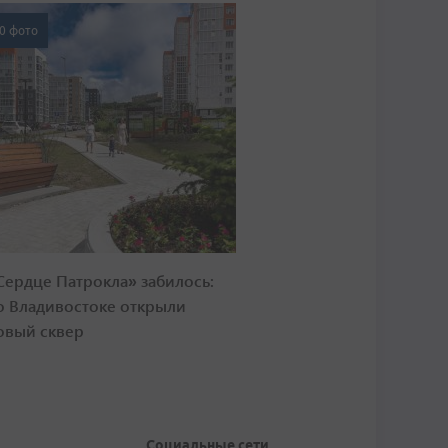
0 фото
Сердце Патрокла» забилось:
о Владивостоке открыли
овый сквер
Социальные сети